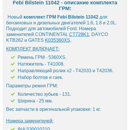
Febi Bilstein 11042 - описание комплекта
ГРМ:
Новый
комплект ГРМ Febi Bilstein 11042
для
бензиновых и дизельных двигателей 1.6, 1.8 и 2.0L.
Подходит для автомобилей Ford. Номера
заменителей CONTINENTAL
CT728K1
, DAYCO
KTB262 и GATES
K035360XS
.
КОМПЛЕКТ ВКЛЮЧАЕТ:
Ремень ГРМ - 5360XS.
Натяжитель - T41008.
Направляющий ролик х2 - T42033 и T42036.
Набор болтов и гаек.
Параметры ремня ГРМ:
Количество зубьев - 131.
Ширина - 25 мм.
Вес запчасти в оригинальной упаковке: 1 кг.
Номера заменителей:
INA
530010210