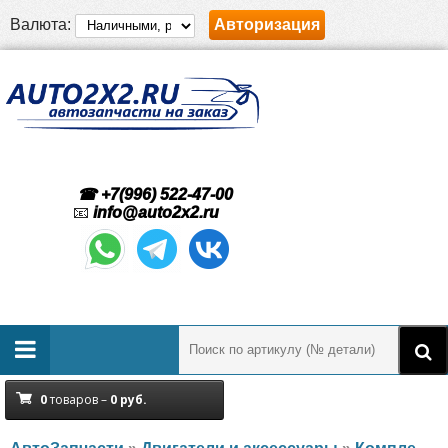
Валюта:
Авторизация
☎ +7(996) 522-47-00
📧
info@auto2x2.ru
0
товаров –
0
руб.