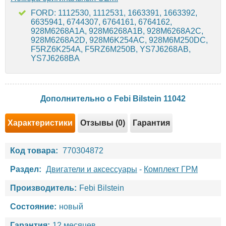
FORD: 1112530, 1112531, 1663391, 1663392,
6635941, 6744307, 6764161, 6764162,
928M6268A1A, 928M6268A1B, 928M6268A2C,
928M6268A2D, 928M6K254AC, 928M6M250DC,
F5RZ6K254A, F5RZ6M250B, YS7J6268AB,
YS7J6268BA
Дополнительно о Febi Bilstein 11042
Характеристики
Отзывы (0)
Гарантия
Код товара:
770304872
Раздел:
Двигатели и аксессуары
-
Комплект ГРМ
Производитель:
Febi Bilstein
Состояние:
новый
Гарантия:
12 месяцев