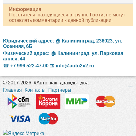
Информация
Посетители, находящиеся в группе
Гости
, не могут
оставлять комментарии к данной публикации.
Юридический адрес:
🏠
Калининград
,
236023
,
ул.
Осенняя, 6Б
Физический адрес:
🏠
Калининград
,
ул. Парковая
аллея, 44
☎
+7 996 522-47-00
📧
info@auto2x2.ru
© 2017-2026. #Авто_как_дважды_два
российские сериалы
Главная
Контакты
Партнеры