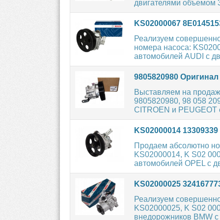
двигателями объемом 3.
KS02000067 8E01451
Реализуем совершенно
номера насоса: KS0200
автомобилей AUDI с дв
9805820980 Оригинал
Выставляем на продаж
9805820980, 98 058 20
CITROEN и PEUGEOT с
KS02000014 1330933
Продаем абсолютно но
KS02000014, K S02 000
автомобилей OPEL с дв
KS02000025 3241677
Реализуем совершенно
KS02000025, K S02 000
внедорожников BMW с д