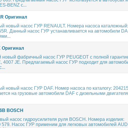
S-BENZ с...
2R Оригинал
ый новый насос ГУР RENAULT. Номера насоса каталожный
55R. Данный насос ГУР устанавливается на автомобили D
ми...
X Оригинал
 новый фабричный насос ГУР PEUGEOT с полной гарантие
, 4007 JE. Предлагаемый насос ГУР подходит для автомоб
...
й новый насос ГУР DAF. Номер насоса по каталогу: 204215
ается на грузовые автомобили DAF с дизельными двигател
56B BOSCH
вый насос гидроусилителя руля BOSCH. Номера изделия:
 579. Насос ГУР применим для легковых автомобилей AUDI