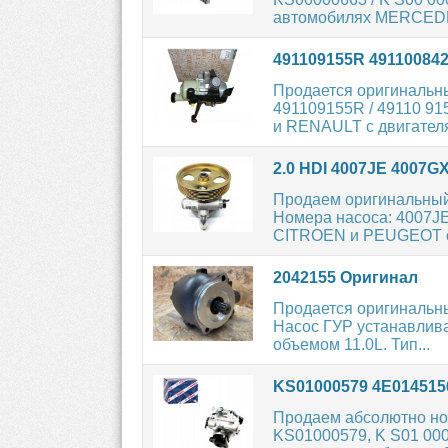
автомобилях MERCEDE
491109155R 49110084
Продается оригинальн
491109155R / 49110 91
и RENAULT с двигателя
2.0 HDI 4007JE 4007G
Продаем оригинальный
Номера насоса: 4007JE
CITROEN и PEUGEOT с
2042155 Оригинал
Продается оригинальны
Насос ГУР устанавлив
объемом 11.0L. Тип...
KS01000579 4E01451
Продаем абсолютно но
KS01000579, K S01 000