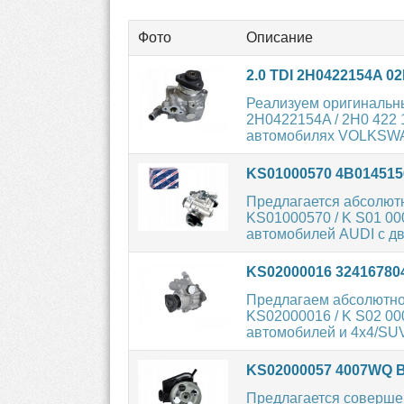
Фото
Описание
2.0 TDI 2H0422154A 0
Реализуем оригинальн
2H0422154A / 2H0 422 
автомобилях VOLKSWA
KS01000570 4B01451
Предлагается абсолют
KS01000570 / K S01 00
автомобилей AUDI с дв
KS02000016 3241678
Предлагаем абсолютно
KS02000016 / K S02 00
автомобилей и 4х4/SUV
KS02000057 4007WQ
Предлагается соверше