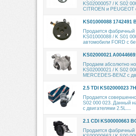
KS02000057 / K S02 00
CITROEN и PEUGEOT с
KS01000088 1742491
Продается фабричный 
KS01000088 / K S01 00
автомобили FORD с бе
KS02000021 A004466
Продаем абсолютно но
KS02000021 / K S02 00
MERCEDES-BENZ с дви
2.5 TDI KS02000023 
Продается совершенно
S02 000 023. Данный 
с двигателями 2.5L....
2.1 CDI KS00000663 
Продается фабричный 
KS00000663 / K S00 00