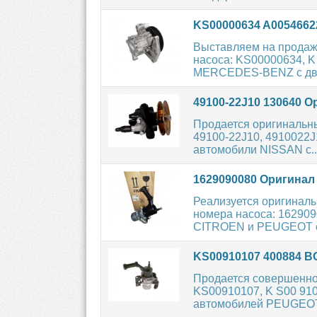
KS00000634 A005466
Выставляем на продаж
насоса: KS00000634, K
MERCEDES-BENZ с дви
49100-22J10 130640 О
Продается оригинальн
49100-22J10, 4910022J
автомобили NISSAN с..
1629090080 Оригинал
Реализуется оригинал
номера насоса: 162909
CITROEN и PEUGEOT с
KS00910107 400884 
Продается совершенно
KS00910107, K S00 910
автомобилей PEUGEOT 