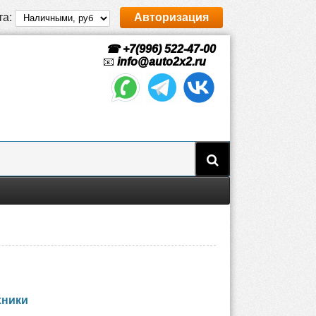
та:
Авторизация
☎ +7(996) 522-47-00
📧
info@auto2x2.ru
хники