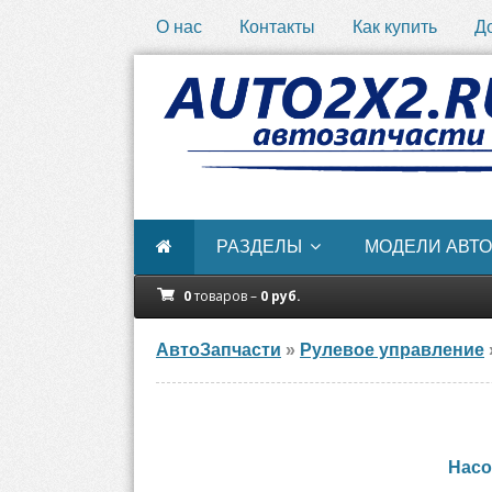
О нас
Контакты
Как купить
Д
РАЗДЕЛЫ
МОДЕЛИ АВТО
0
товаров –
0
руб.
АвтоЗапчасти
»
Рулевое управление
Насо