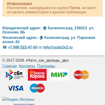
Информация
Посетители, находящиеся в группе
Гости
, не могут
оставлять комментарии к данной публикации.
Юридический адрес:
🏠
Калининград
,
236023
,
ул.
Осенняя, 6Б
Физический адрес:
🏠
Калининград
,
ул. Парковая
аллея, 44
☎
+7 996 522-47-00
📧
info@auto2x2.ru
© 2017-2026. #Авто_как_дважды_два
российские сериалы
Главная
Контакты
Партнеры