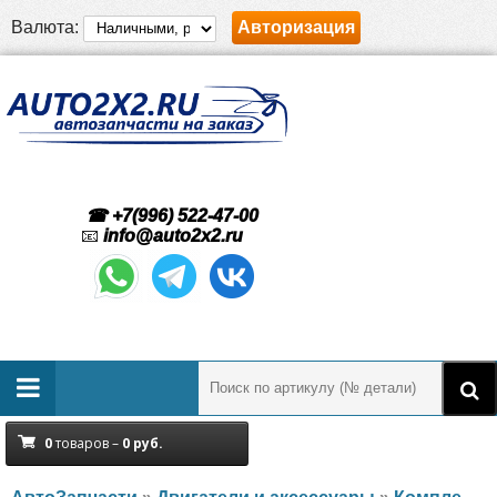
Валюта:
Авторизация
☎ +7(996) 522-47-00
📧
info@auto2x2.ru
0
товаров –
0
руб.