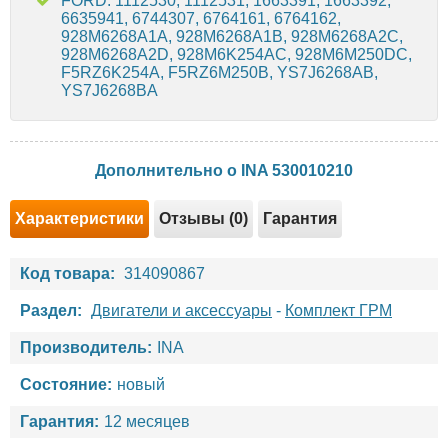
FORD: 1112530, 1112531, 1663391, 1663392,
6635941, 6744307, 6764161, 6764162,
928M6268A1A, 928M6268A1B, 928M6268A2C,
928M6268A2D, 928M6K254AC, 928M6M250DC,
F5RZ6K254A, F5RZ6M250B, YS7J6268AB,
YS7J6268BA
Дополнительно о INA 530010210
Характеристики
Отзывы (0)
Гарантия
Код товара:
314090867
Раздел:
Двигатели и аксессуары
-
Комплект ГРМ
Производитель:
INA
Состояние:
новый
Гарантия:
12 месяцев