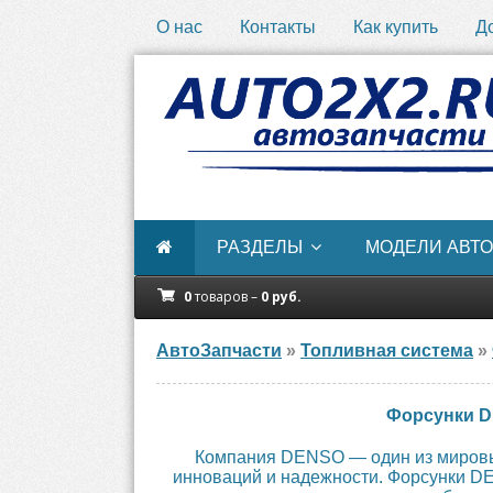
О нас
Контакты
Как купить
Д
РАЗДЕЛЫ
МОДЕЛИ АВТО
0
товаров –
0
руб.
АвтоЗапчасти
»
Топливная система
»
Форсунки D
Компания DENSO — один из мировых
инноваций и надежности. Форсунки DE