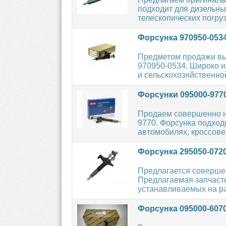
подходит для дизельн
телескопических погрузч
Форсунка 970950-053
Предметом продажи вы
970950-0534. Широко и
и сельскохозяйственной
Форсунки 095000-977
Продаем совершенно н
9770. Форсунка подход
автомобилях, кроссовер
Форсунка 295050-072
Предлагается соверше
Предлагаемая запчасть
устанавливаемых на ра
Форсунка 095000-607