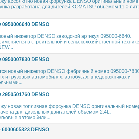
ажу абсолютно новая форсунка DENSO оригинальный номе
унка разработана для дизелей KOMATSU объемом 11.0 лит
0 0950006640 DENSO
новый инжектор DENSO заводской артикул 095000-6640.
именяется в строительной и сельскохозяйственной техник
NEW...
0 0950007830 DENSO
тся новый инжектор DENSO фабричный номер 095000-7830
ых и грузовых автомобилях, автобусах, внедорожниках и
льными...
0 2950501760 DENSO
ажу новая топливная форсунка DENSO оригинальный номе
ачена для дизельных двигателей объемом 2.4L,
гковые автомобили...
0 6000605323 DENSO