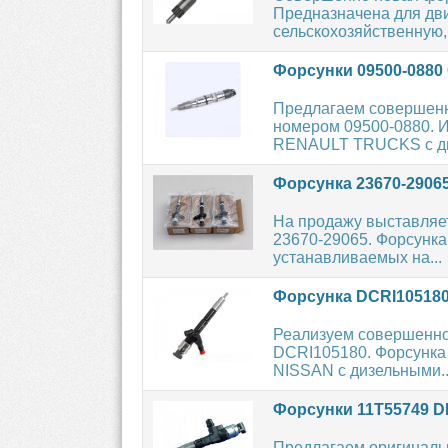
Предназначена для дви
сельскохозяйственную,
Форсунки 09500-0880
Предлагаем совершен
номером 09500-0880. И
RENAULT TRUCKS с ди
Форсунка 23670-2906
На продажу выставляе
23670-29065. Форсунка 
устанавливаемых на...
Форсунка DCRI10518
Реализуем совершенн
DCRI105180. Форсунка 
NISSAN с дизельными..
Форсунки 11T55749 
Предлагаем оригиналь