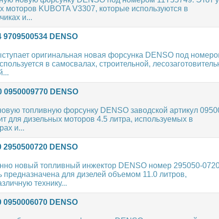
ых моторов KUBOTA V3307, которые используются в
иках и...
4 9709500534 DENSO
ступает оригинальная новая форсунка DENSO под номер
спользуется в самосвалах, строительной, лесозаготовитель
...
0 0950009770 DENSO
овую топливную форсунку DENSO заводской артикул 0950
ит для дизельных моторов 4.5 литра, используемых в
ах и...
0 2950500720 DENSO
нно новый топливный инжектор DENSO номер 295050-0720
 предназначена для дизелей объемом 11.0 литров,
зличную технику...
0 0950006070 DENSO