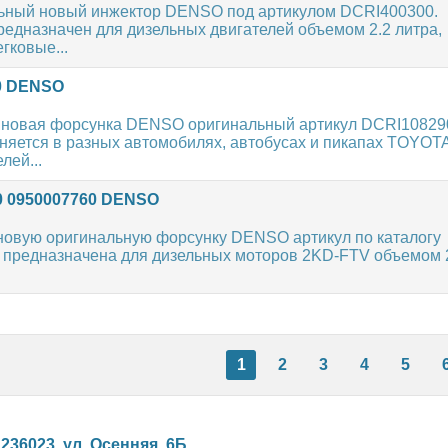
ьный новый инжектор DENSO под артикулом DCRI400300.
едназначен для дизельных двигателей объемом 2.2 литра,
гковые...
0 DENSO
 новая форсунка DENSO оригинальный артикул DCRI10829
яется в разных автомобилях, автобусах и пикапах TOYOT
лей...
0 0950007760 DENSO
новую оригинальную форсунку DENSO артикул по каталогу
 предназначена для дизельных моторов 2KD-FTV объемом 2
1
2
3
4
5
,
236023
,
ул. Осенняя, 6Б