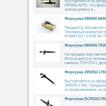
Выставляется на прод
095000-6070. Эта форс
используемых в...
Форсунка 095000-664
Продается абсолютно 
Топливный инжектор пр
KOMATSU / CASE IH / 
Форсунка 095000-783
На продажу выставляе
Используется в легков
пикапах TOYOTA с дизе
Форсунка 295050-176
Выставляется на прод
295050-1760. Предназн
устанавливаемых на ле
Форсунка DCRI30176