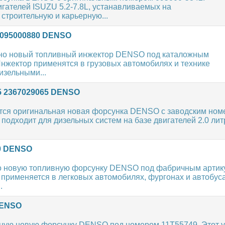
гателей ISUZU 5.2-7.8L, устанавливаемых на
 строительную и карьерную...
 095000880 DENSO
но новый топливный инжектор DENSO под каталожным
нжектор применятся в грузовых автомобилях и технике
зельными...
5 2367029065 DENSO
тся оригинальная новая форсунка DENSO с заводским ном
подходит для дизельных систем на базе двигателей 2.0 лит
0 DENSO
о новую топливную форсунку DENSO под фабричным артик
применяется в легковых автомобилях, фургонах и автобус
.
DENSO
ную новую форсунку DENSO под номером 11T55749. Этот у