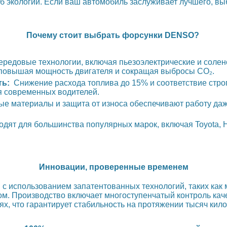
об экологии. Если ваш автомобиль заслуживает лучшего, в
Почему стоит выбрать форсунки DENSO?
редовые технологии, включая пьезоэлектрические и солен
повышая мощность двигателя и сокращая выбросы CO₂.
ть:
Снижение расхода топлива до 15% и соответствие строг
я современных водителей.
е материалы и защита от износа обеспечивают работу даже
дят для большинства популярных марок, включая Toyota, H
Инновации, проверенные временем
с использованием запатентованных технологий, таких как
м. Производство включает многоступенчатый контроль каче
х, что гарантирует стабильность на протяжении тысяч кил