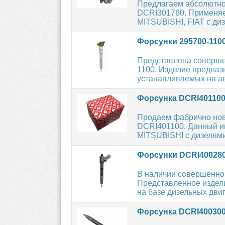
Предлагаем абсолютн
DCRI301760. Применяет
MITSUBISHI, FIAT с ди
Форсунки 295700-110
Представлена соверше
1100. Изделие предназ
устанавливаемых на ав
Форсунка DCRI40110
Продаем фабрично но
DCRI401100. Данный ин
MITSUBISHI с дизелями
Форсунки DCRI40028
В наличии совершенно
Представленное издел
на базе дизельных двиг
Форсунка DCRI40030