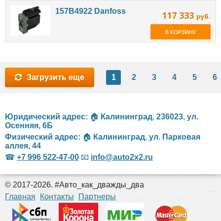
157B4922 Danfoss
117 333
руб.
В КОРЗИНУ
Загрузить еще
1
2
3
4
5
6
Юридический адрес:
🏠
Калининград
,
236023
,
ул.
Осенняя, 6Б
Физический адрес:
🏠
Калининград
,
ул. Парковая
аллея, 44
☎
+7 996 522-47-00
📧
info@auto2x2.ru
© 2017-2026. #Авто_как_дважды_два
российские сериалы
Главная
Контакты
Партнеры