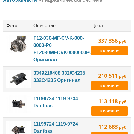
АвтоЗапчасти
» Гидравлическая система
Фото
Описание
Цена
F12-030-MF-CV-K-000-
337 356
руб.
0000-P0
В КОРЗИНУ
F12030MFCVK0000000P0
Оригинал
3349219408 332/C4235
210 511
руб.
332C4235 Оригинал
В КОРЗИНУ
11199734 1119-9734
113 118
руб.
Danfoss
В КОРЗИНУ
11199724 1119-9724
112 683
руб.
Danfoss