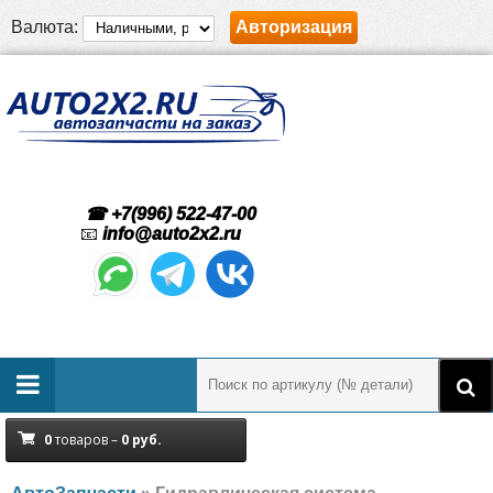
Валюта:
Авторизация
☎ +7(996) 522-47-00
📧
info@auto2x2.ru
0
товаров –
0
руб.