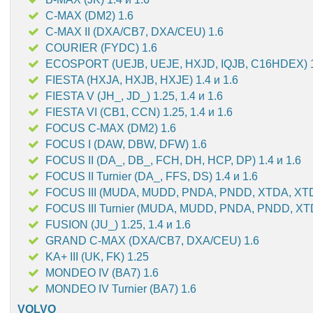
C-MAX (DM2) 1.6
C-MAX II (DXA/CB7, DXA/CEU) 1.6
COURIER (FYDC) 1.6
ECOSPORT (UEJB, UEJE, HXJD, IQJB, C16HDEX) 1.
FIESTA (HXJA, HXJB, HXJE) 1.4 и 1.6
FIESTA V (JH_, JD_) 1.25, 1.4 и 1.6
FIESTA VI (CB1, CCN) 1.25, 1.4 и 1.6
FOCUS C-MAX (DM2) 1.6
FOCUS I (DAW, DBW, DFW) 1.6
FOCUS II (DA_, DB_, FCH, DH, HCP, DP) 1.4 и 1.6
FOCUS II Turnier (DA_, FFS, DS) 1.4 и 1.6
FOCUS III (MUDA, MUDD, PNDA, PNDD, XTDA, XTD
FOCUS III Turnier (MUDA, MUDD, PNDA, PNDD, XT
FUSION (JU_) 1.25, 1.4 и 1.6
GRAND C-MAX (DXA/CB7, DXA/CEU) 1.6
KA+ III (UK, FK) 1.25
MONDEO IV (BA7) 1.6
MONDEO IV Turnier (BA7) 1.6
VOLVO