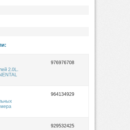
ли:
ей 2.0L.
INENTAL
ельных
омера