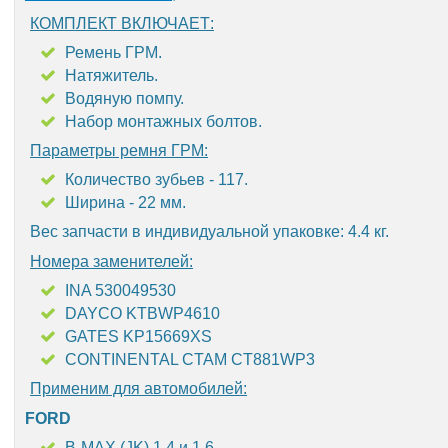
КОМПЛЕКТ ВКЛЮЧАЕТ:
Ремень ГРМ.
Натяжитель.
Водяную помпу.
Набор монтажных болтов.
Параметры ремня ГРМ:
Количество зубьев - 117.
Ширина - 22 мм.
Вес запчасти в индивидуальной упаковке: 4.4 кг.
Номера заменителей:
INA 530049530
DAYCO KTBWP4610
GATES KP15669XS
CONTINENTAL CTAM CT881WP3
Применим для автомобилей:
FORD
B-MAX (JK) 1.4 и 1.6