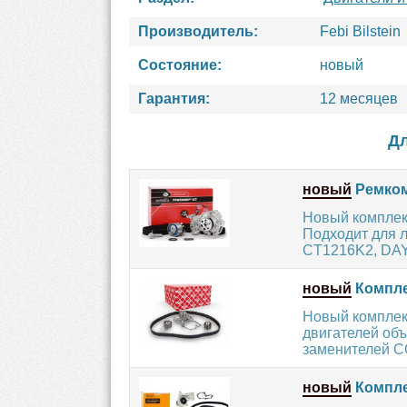
Производитель:
Febi Bilstein
Состояние:
новый
Гарантия:
12 месяцев
Дл
новый
Ремком
Новый комплек
Подходит для 
CT1216K2, DAY
новый
Комплек
Новый комплект
двигателей об
заменителей C
новый
Компле