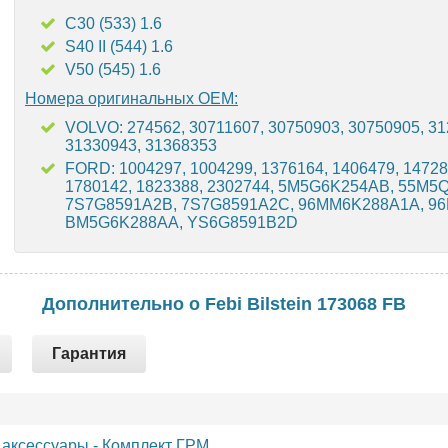
C30 (533) 1.6
S40 II (544) 1.6
V50 (545) 1.6
Номера оригинальных OEM:
VOLVO: 274562, 30711607, 30750903, 30750905, 31
31330943, 31368353
FORD: 1004297, 1004299, 1376164, 1406479, 14728
1780142, 1823388, 2302744, 5M5G6K254AB, 55M
7S7G8591A2B, 7S7G8591A2C, 96MM6K288A1A, 9
BM5G6K288AA, YS6G8591B2D
Дополнительно о Febi Bilstein 173068 FB
Гарантия
 аксессуары
-
Комплект ГРМ