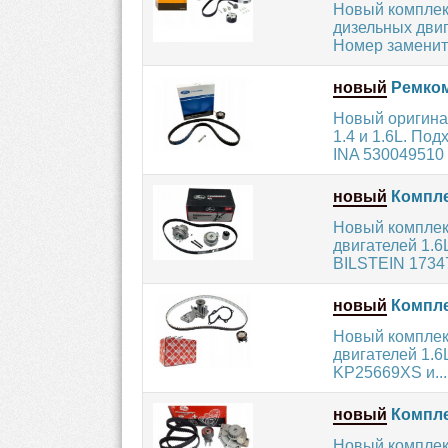
Новый комплек
дизельных двига
Номер замените
новый
Ремком
Новый оригина
1.4 и 1.6L. П
INA 530049510
новый
Компле
Новый комплек
двигателей 1.6
BILSTEIN 17347
новый
Комплек
Новый комплект
двигателей 1.6
KP25669XS и...
новый
Компле
Новый комплект