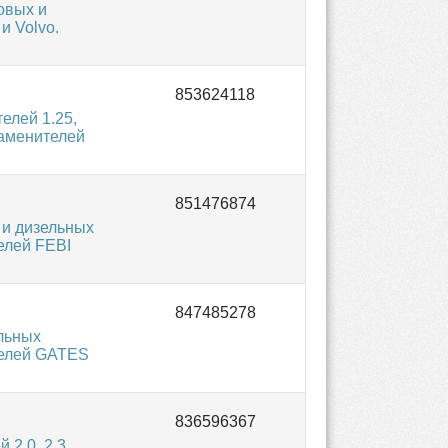
овых и
и Volvo.
елей 1.25,
заменителей
 и дизельных
елей FEBI
ельных
телей GATES
2.0, 2.3,