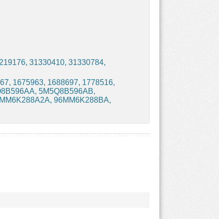
219176, 31330410, 31330784,
67, 1675963, 1688697, 1778516,
5Q8B596AA, 5M5Q8B596AB,
6MM6K288A2A, 96MM6K288BA,