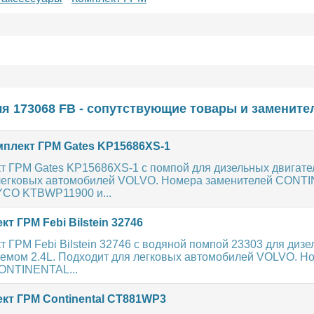
я 173068 FB - сопутствующие товары и замените
плект ГРМ Gates KP15686XS-1
т ГРМ Gates KP15686XS-1 с помпой для дизельных двигател
легковых автомобилей VOLVO. Номера заменителей CONT
CO KTBWP11900 и...
т ГРМ Febi Bilstein 32746
 ГРМ Febi Bilstein 32746 с водяной помпой 23303 для диз
ъемом 2.4L. Подходит для легковых автомобилей VOLVO. Н
ONTINENTAL...
кт ГРМ Continental CT881WP3