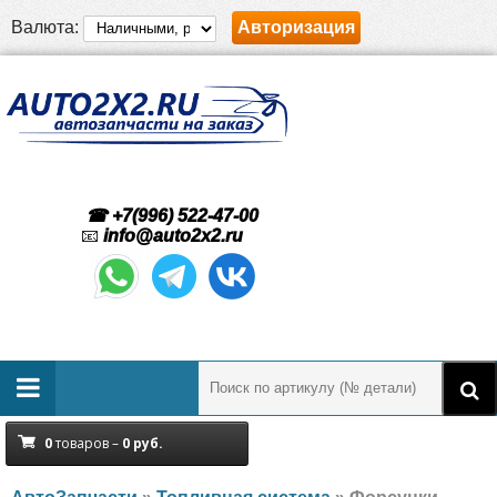
Валюта:
Авторизация
☎ +7(996) 522-47-00
📧
info@auto2x2.ru
0
товаров –
0
руб.