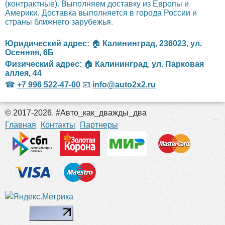
(контрактные). Выполняем доставку из Европы и
Америки. Доставка выполняется в города России и
страны ближнего зарубежья.
Юридический адрес:
🏠
Калининград
,
236023
,
ул.
Осенняя, 6Б
Физический адрес:
🏠
Калининград
,
ул. Парковая
аллея, 44
☎
+7 996 522-47-00
📧
info@auto2x2.ru
© 2017-2026. #Авто_как_дважды_два
российские сериалы
Главная
Контакты
Партнеры