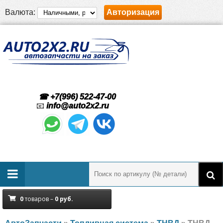
Валюта:
Авторизация
☎ +7(996) 522-47-00
📧
info@auto2x2.ru
0
товаров –
0
руб.