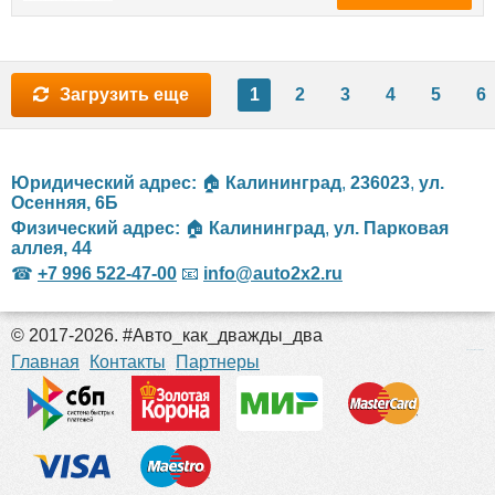
Загрузить еще
1
2
3
4
5
6
Юридический адрес:
🏠
Калининград
,
236023
,
ул.
Осенняя, 6Б
Физический адрес:
🏠
Калининград
,
ул. Парковая
аллея, 44
☎
+7 996 522-47-00
📧
info@auto2x2.ru
© 2017-2026. #Авто_как_дважды_два
российские сериалы
Главная
Контакты
Партнеры