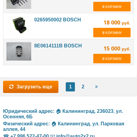
В КОРЗИНУ
0265950002 BOSCH
18 000
руб.
В КОРЗИНУ
8E0614111B BOSCH
15 000
руб.
В КОРЗИНУ
Загрузить еще
1
2
Юридический адрес:
🏠
Калининград
,
236023
,
ул.
Осенняя, 6Б
Физический адрес:
🏠
Калининград
,
ул. Парковая
аллея, 44
☎
+7 996 522-47-00
📧
info@auto2x2.ru