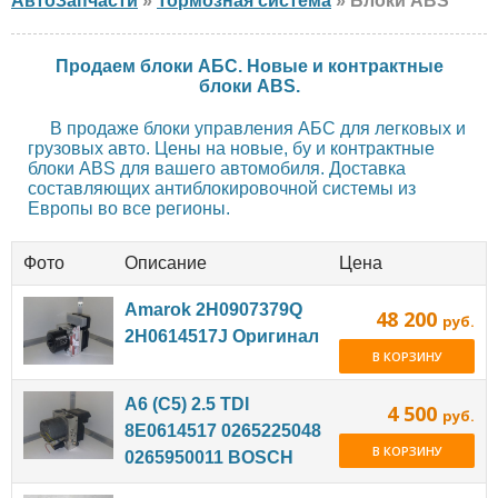
АвтоЗапчасти
»
Тормозная система
» Блоки ABS
Продаем блоки АБС. Новые и контрактные
блоки ABS.
В продаже блоки управления АБС для легковых и
грузовых авто. Цены на новые, бу и контрактные
блоки ABS для вашего автомобиля. Доставка
составляющих антиблокировочной системы из
Европы во все регионы.
Фото
Описание
Цена
Amarok 2H0907379Q
48 200
руб.
2H0614517J Оригинал
В КОРЗИНУ
A6 (C5) 2.5 TDI
4 500
руб.
8E0614517 0265225048
В КОРЗИНУ
0265950011 BOSCH