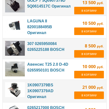
GOLF 7 5Q0907379D
13 500
руб.
5Q0614517C Оригинал
В КОРЗИНУ
LAGUNA II
10 500
руб.
8200188495B
В КОРЗИНУ
Оригинал
307 0265950084
8 500
руб.
0265225188 BOSCH
В КОРЗИНУ
Авенсис T25 2.0 D-4D
10 000
руб.
0265950101 BOSCH
В КОРЗИНУ
1K0907379BS
21 000
руб.
1K0907379AD
В КОРЗИНУ
Оригинал
0265217000 BOSCH