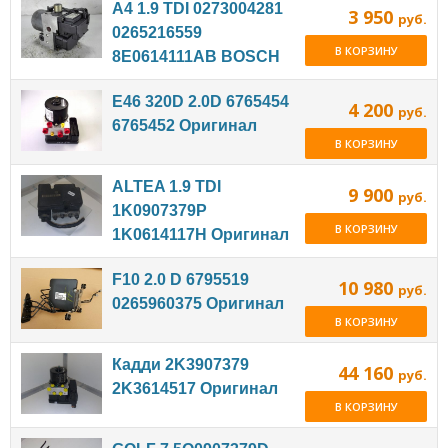
A4 1.9 TDI 0273004281
3 950
руб.
0265216559
В КОРЗИНУ
8E0614111AB BOSCH
E46 320D 2.0D 6765454
4 200
руб.
6765452 Оригинал
В КОРЗИНУ
ALTEA 1.9 TDI
9 900
руб.
1K0907379P
В КОРЗИНУ
1K0614117H Оригинал
F10 2.0 D 6795519
10 980
руб.
0265960375 Оригинал
В КОРЗИНУ
Кадди 2K3907379
44 160
руб.
2K3614517 Оригинал
В КОРЗИНУ