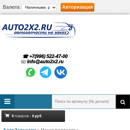
Валюта:
Авторизация
☎ +7(996) 522-47-00
📧
info@auto2x2.ru
0
товаров –
0
руб.