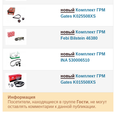
новый
Комплект ГРМ
Gates K025508XS
новый
Комплект ГРМ
Febi Bilstein 46380
новый
Комплект ГРМ
INA 530006510
новый
Комплект ГРМ
Gates K015508XS
Информация
Посетители, находящиеся в группе
Гости
, не могут
оставлять комментарии к данной публикации.