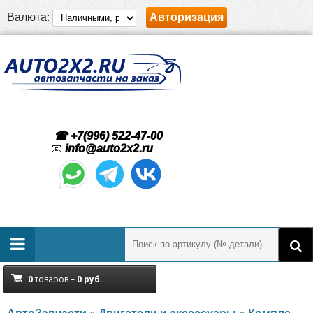
Валюта:
Авторизация
☎ +7(996) 522-47-00
📧
info@auto2x2.ru
0
товаров –
0
руб.