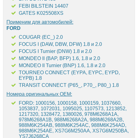
FEBI BILSTEIN 14407
GATES K025508XS
Применим для автомобилей:
FORD
COUGAR (EC_) 2.0
FOCUS I (DAW, DBW, DFW) 1.8 и 2.0
FOCUS I Turnier (DNW) 1.8 и 2.0
MONDEO II (BAP, BFP) 1.6, 1.8 и 2.0
MONDEO II Turnier (BNP) 1.6, 1.8 и 2.0
TOURNEO CONNECT (EYPA, EYPC, EYPD,
EYPB) 1.8
TRANSIT CONNECT (P65_, P70_, P80_) 1.8
Номера оригинальных OEM:
FORD: 1000156, 1000158, 1000159, 1037660,
1053837, 1072031, 1095025, 1107573, 1213852,
1217320, 1328472, 1380026, 978M6268A1A,
978M6268A1B, 988M6268A2A, 988M6268A2B,
988M6K254AB, 988M6K254AC, 988M6K254AD,
988M6K254AE, XS7G6M250AA, XS7G6M250BA,
YS7J6268CA