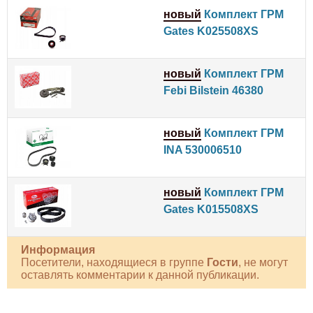
новый
Комплект ГРМ
Gates K025508XS
новый
Комплект ГРМ
Febi Bilstein 46380
новый
Комплект ГРМ
INA 530006510
новый
Комплект ГРМ
Gates K015508XS
Информация
Посетители, находящиеся в группе
Гости
, не могут
оставлять комментарии к данной публикации.