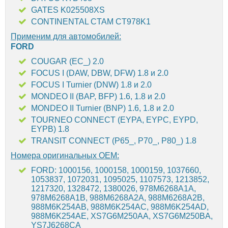
GATES K025508XS
CONTINENTAL CTAM CT978K1
Применим для автомобилей:
FORD
COUGAR (EC_) 2.0
FOCUS I (DAW, DBW, DFW) 1.8 и 2.0
FOCUS I Turnier (DNW) 1.8 и 2.0
MONDEO II (BAP, BFP) 1.6, 1.8 и 2.0
MONDEO II Turnier (BNP) 1.6, 1.8 и 2.0
TOURNEO CONNECT (EYPA, EYPC, EYPD,
EYPB) 1.8
TRANSIT CONNECT (P65_, P70_, P80_) 1.8
Номера оригинальных OEM:
FORD: 1000156, 1000158, 1000159, 1037660,
1053837, 1072031, 1095025, 1107573, 1213852,
1217320, 1328472, 1380026, 978M6268A1A,
978M6268A1B, 988M6268A2A, 988M6268A2B,
988M6K254AB, 988M6K254AC, 988M6K254AD,
988M6K254AE, XS7G6M250AA, XS7G6M250BA,
YS7J6268CA