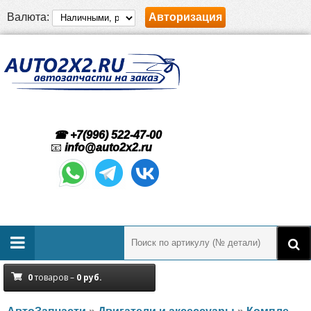
Валюта:
Авторизация
☎ +7(996) 522-47-00
📧
info@auto2x2.ru
0
товаров –
0
руб.