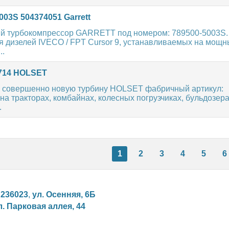
003S 504374051 Garrett
ый турбокомпрессор GARRETT под номером: 789500-5003S.
 дизелей IVECO / FPT Cursor 9, устанавливаемых на мощн
..
0714 HOLSET
а совершенно новую турбину HOLSET фабричный артикул:
а тракторах, комбайнах, колесных погрузчиках, бульдозера
.
1
2
3
4
5
6
,
236023
,
ул. Осенняя, 6Б
л. Парковая аллея, 44