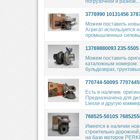
погрузочной и разной...
3776990 10131456 37
Можем поставить новы
Агрегат используется 
промышленных силовых
13769880093 235-5505
Можем поставить ориг
каталожным номером: 
бульдозерах, грунтовых
770744-5009S 7707445
Есть в наличии ориги
Предназначена для ди
Liesse и другую коммер
768525-5010S 7685255
Имеется в наличии но
строительно-дорожной,
на базе моторов PERKI