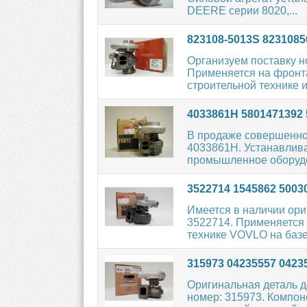
DEERE серии 8020,...
823108-5013S 8231085
Организуем поставку 
Применяется на фронта
строительной технике и
4033861H 5801471392
В продаже совершенно
4033861H. Устанавлив
промышленное оборудо
3522714 1545862 500
Имеется в наличии ори
3522714. Применяется 
технике VOVLO на базе.
315973 04235557 042
Оригинальная деталь д
номер: 315973. Компон