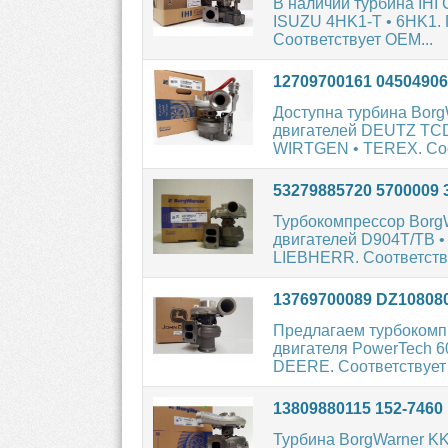
В наличии турбина IHI
ISUZU 4HK1-T • 6HK1.
Соответствует OEM...
12709700161 0450490
Доступна турбина Bor
двигателей DEUTZ TCD
WIRTGEN • TEREX. Соо
53279885720 5700009
Турбокомпрессор Borg
двигателей D904T/TB •
LIEBHERR. Соответству
13769700089 DZ10808
Предлагаем турбокомп
двигателя PowerTech 6
DEERE. Соответствует
13809880115 152-7460
Турбина BorgWarner K