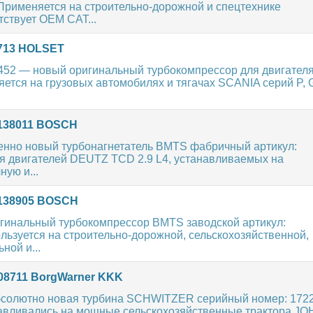
Применяется на строительно-дорожной и спецтехнике
ствует OEM CAT...
6713 HOLSET
52 — новый оригинальный турбокомпрессор для двигател
тся на грузовых автомобилях и тягачах SCANIA серий P, G
4138011 BOSCH
нно новый турбонагнетатель BMTS фабричный артикул:
я двигателей DEUTZ TCD 2.9 L4, устанавливаемых на
ную и...
4138905 BOSCH
гинальный турбокомпрессор BMTS заводской артикул:
ользуется на строительно-дорожной, сельскохозяйственной,
ной и...
08711 BorgWarner KKK
абсолютно новая турбина SCHWITZER серийный номер: 1722
навливались на мощные сельскохозяйственные трактора J