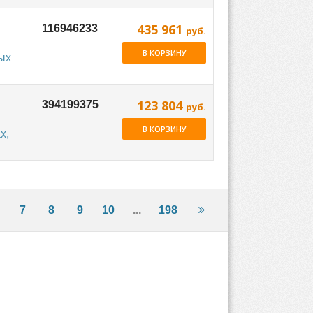
435 961
руб.
В КОРЗИНУ
ых
123 804
руб.
В КОРЗИНУ
х,
7
8
9
10
...
198