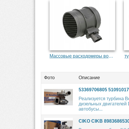
Массовые расходомеры воздуха
т
Фото
Описание
53369706805 51091017
Реализуется турбина 
дизельных двигателей 
автобусы...
CIKO CIKB 8983686530