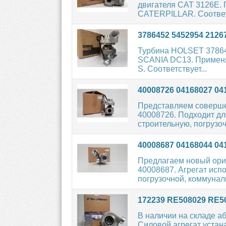
двигателя CAT 3126E. 
CATERPILLAR. Соответ
3786452 5452954 212
Турбина HOLSET 37864
SCANIA DC13. Применяе
S. Соответствует...
40008726 04168027 0
Представляем соверше
40008726. Подходит дл
строительную, погрузоч
40008687 04168044 0
Предлагаем новый ори
40008687. Агрегат исп
погрузочной, коммуналь
172239 RE508029 RE5
В наличии на складе 
Силовой агрегат уста