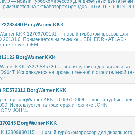
 CIKO — новый турбокомпрессор для дизельных двигателей
 Применяется на экскаваторах брендов HITACHI • JOHN DE
6 22283480 BorgWarner KKK
gWarner KKK 12709700161 — новый турбокомпрессор для
 2013 L6. Применяется на технике LIEBHERR • ATLAS •
тветствует OEM...
 313133 BorgWarner KKK
Warner KKK 53279885720 — новая турбина для дизельных
 D904T. Используется на промышленной и строительной те
ет...
0 RE572312 BorgWarner KKK
рессор BorgWarner KKK 13769700089 — новая турбина для
090. Используется на тракторах и технике JOHN
 OEM JOHN...
 170245 BorgWarner KKK
KK 13809880115 — новый турбокомпрессор для дизельного