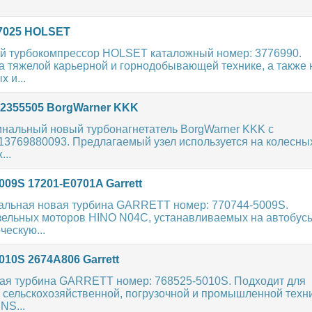
87025 HOLSET
й турбокомпрессор HOLSET каталожный номер: 3776990.
на тяжелой карьерной и горнодобывающей технике, а также 
 и...
 2355505 BorgWarner KKK
инальный новый турбонагнетатель BorgWarner KKK с
13769880093. Предлагаемый узел используется на колесны
...
009S 17201-E0701A Garrett
нальная новая турбина GARRETT номер: 770744-5009S.
зельных моторов HINO N04C, устанавливаемых на автобус
ческую...
010S 2674A806 Garrett
вая турбина GARRETT номер: 768525-5010S. Подходит для
 сельскохозяйственной, погрузочной и промышленной техни
NS...