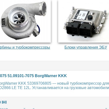
урбины и турбокомпрессоры
Блоки управления ЭБУ
075 51.09101-7075 BorgWarner KKK
BorgWarner KKK 53369706805 — новый турбокомпрессор для
D2866 LE TE 12L. Устанавливается на грузовые автомобили
 IHI