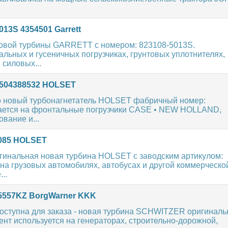
013S 4354501 Garrett
новой турбины GARRETT с номером: 823108-5013S.
льных и гусеничных погрузчиках, грунтовых уплотнителях,
 силовых...
 504388532 HOLSET
 новый турбонагнетатель HOLSET фабричный номер:
ается на фронтальные погрузчики CASE • NEW HOLLAND,
вание и...
3085 HOLSET
гинальная новая турбина HOLSET с заводским артикулом:
на грузовых автомобилях, автобусах и другой коммерческо
..
35557KZ BorgWarner KKK
оступна для заказа - новая турбина SCHWITZER оригинал
ент используется на генераторах, строительно-дорожной,