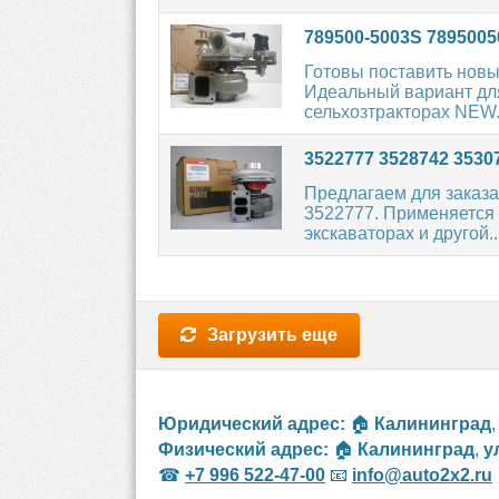
789500-5003S 7895005
Готовы поставить нов
Идеальный вариант для
сельхозтракторах NEW.
3522777 3528742 353
Предлагаем для заказ
3522777. Применяется н
экскаваторах и другой..
Загрузить еще
Юридический адрес:
🏠
Калининград
Физический адрес:
🏠
Калининград
,
у
☎
+7 996 522-47-00
📧
info@auto2x2.ru