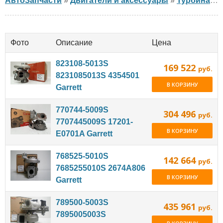
АвтоЗапчасти
»
Двигатели и аксессуары
»
Турбина / Турбокомпрессор
Фото
Описание
Цена
823108-5013S
169 522
руб.
8231085013S 4354501
В КОРЗИНУ
Garrett
770744-5009S
304 496
руб.
7707445009S 17201-
В КОРЗИНУ
E0701A Garrett
768525-5010S
142 664
руб.
7685255010S 2674A806
В КОРЗИНУ
Garrett
789500-5003S
435 961
руб.
7895005003S