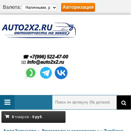
Валюта:
Авторизация
☎ +7(996) 522-47-00
📧
info@auto2x2.ru
0
товаров –
0
руб.