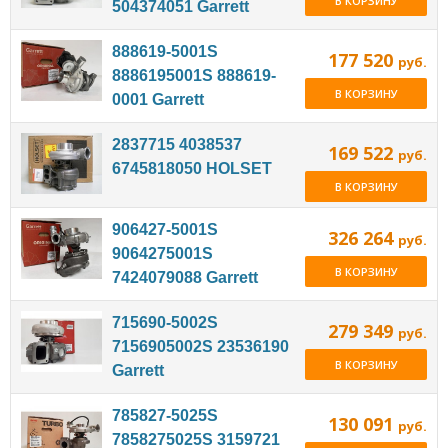
В КОРЗИНУ
504374051 Garrett
888619-5001S
177 520
руб.
8886195001S 888619-
В КОРЗИНУ
0001 Garrett
2837715 4038537
169 522
руб.
6745818050 HOLSET
В КОРЗИНУ
906427-5001S
326 264
руб.
9064275001S
В КОРЗИНУ
7424079088 Garrett
715690-5002S
279 349
руб.
7156905002S 23536190
В КОРЗИНУ
Garrett
785827-5025S
130 091
руб.
7858275025S 3159721