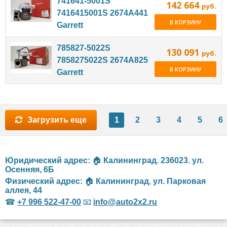
741641-5001S
142 664
руб.
7416415001S 2674A441
В КОРЗИНУ
Garrett
785827-5022S
130 091
руб.
7858275022S 2674A825
В КОРЗИНУ
Garrett
Загрузить еще
1
2
3
4
5
6
Юридический адрес:
🏠
Калининград
,
236023
,
ул.
Осенняя, 6Б
Физический адрес:
🏠
Калининград
,
ул. Парковая
аллея, 44
☎
+7 996 522-47-00
📧
info@auto2x2.ru