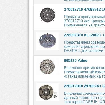
370012710 47699912 
Продаем оригинальный
370012710 для трансми
Применяется на тракто
228002310 AL120022 
Представляем соверше
комплект сцепления пр
DEERE с двигателями..
805235 Valeo
В наличии оригинальн
Представленный компл
устанавливаемых на тр
228012810 297662A1 
В наличии совершенно 
Данный компонент пред
тракторов CASE IH, UR