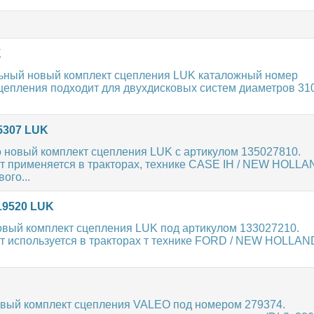
K
ьный новый комплект сцепления LUK каталожный номер
цепления подходит для двухдисковых систем диаметров 31
5307 LUK
 новый комплект сцепления LUK с артикулом 135027810.
т применяется в тракторах, технике CASE IH / NEW HOLLA
ого...
19520 LUK
овый комплект сцепления LUK под артикулом 133027210.
т используется в тракторах т технике FORD / NEW HOLLAN
вый комплект сцепления VALEO под номером 279374.