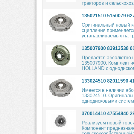
тракторов и сельскохоз
135021510 5150079 62
Оригинальный новый к
сцепления применяется
устанавливаемых на тра
135007900 83913538 6
Продается абсолютно 
135007900. Комплект и
HOLLAND с однодисков
133024510 82011590 4
Имеется в наличии абс
133024510. Оригиналь
однодисковыми система
370014410 47554840 2
Реализуем новый торс
Компонент предназначе
сельскохозяйственной 