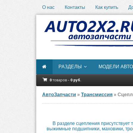
О нас
Контакты
Как купить
Д
РАЗДЕЛЫ
МОДЕЛИ АВТО
0
товаров –
0
руб.
АвтоЗапчасти
»
Трансмиссия
» Сцепл
В разделе сцепления присутствует 
выжимные подшипники, маховики, трос