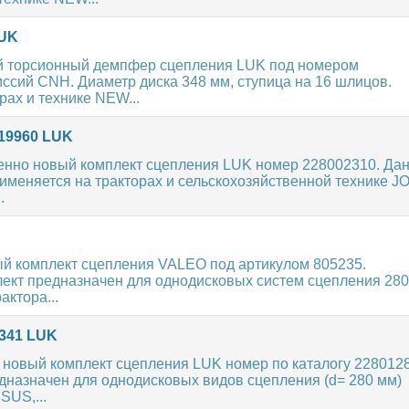
LUK
 торсионный демпфер сцепления LUK под номером
ссий CNH. Диаметр диска 348 мм, ступица на 16 шлицов.
рах и технике NEW...
119960 LUK
нно новый комплект сцепления LUK номер 228002310. Да
именяется на тракторах и сельскохозяйственной технике 
.
ый комплект сцепления VALEO под артикулом 805235.
ект предназначен для однодисковых систем сцепления 280
актора...
8341 LUK
новый комплект сцепления LUK номер по каталогу 228012
назначен для однодисковых видов сцепления (d= 280 мм)
SUS,...