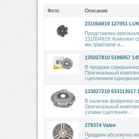
Фото
Описание
231004919 127051 LU
Представлен оригинал
231004919. Комплект с
мм тракторов и...
135027810 5196057 14
В продаже совершенно
Оригинальный комплек
сцеплением однодисков
133027210 633113017 
В наличии фабрично н
Оригинальный комплек
узлами сцепления...
279374 Valeo
Продаем абсолютно но