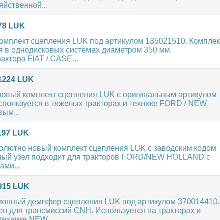
яйственной...
78 LUK
омплект сцепления LUK под артикулом 135021510. Комплек
 в однодисковых системах диаметром 350 мм,
ктора FIAT / CASE...
1224 LUK
новый комплект сцепления LUK с оригинальным артикулом
спользуется в тяжелых тракторах и технике FORD / NEW
ым...
197 LUK
олютно новый комплект сцепления LUK с заводским кодом
ный узел подходит для тракторов FORD/NEW HOLLAND с
ми...
915 LUK
ионный демпфер сцепления LUK под артикулом 370014410.
н для трансмиссий CNH. Используется на тракторах и
технике NEW...