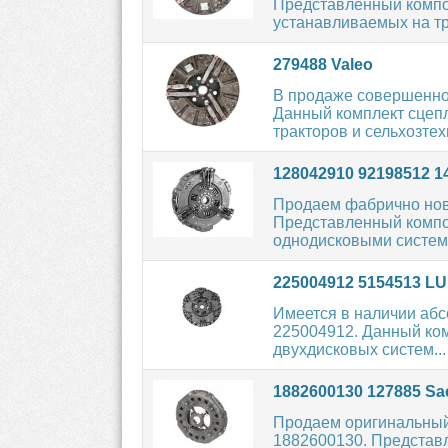
Представленный компон
устанавливаемых на тр
279488 Valeo
В продаже совершенно
Данный комплект сцепл
тракторов и сельхозтехн
128042910 92198512 1
Продаем фабрично нов
Представленный компон
однодисковыми система
225004912 5154513 L
Имеется в наличии абс
225004912. Данный ком
двухдисковых систем...
1882600130 127885 Sa
Продаем оригинальный
1882600130. Представ