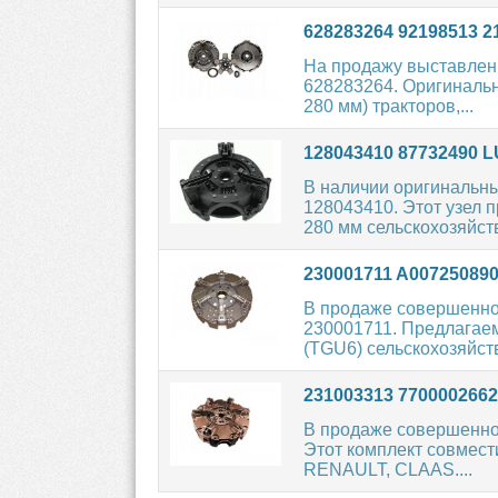
628283264 92198513 2
На продажу выставлен 
628283264. Оригинальн
280 мм) тракторов,...
128043410 87732490 
В наличии оригинальн
128043410. Этот узел 
280 мм сельскохозяйств
230001711 A007250890
В продаже совершенно
230001711. Предлагае
(TGU6) сельскохозяйств
231003313 7700002662
В продаже совершенно
Этот комплект совмест
RENAULT, CLAAS....