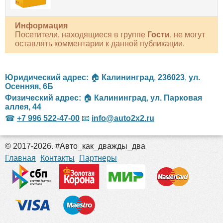
Информация
Посетители, находящиеся в группе
Гости
, не могут
оставлять комментарии к данной публикации.
Юридический адрес:
🏠
Калининград
,
236023
,
ул.
Осенняя, 6Б
Физический адрес:
🏠
Калининград
,
ул. Парковая
аллея, 44
☎
+7 996 522-47-00
📧
info@auto2x2.ru
© 2017-2026. #Авто_как_дважды_два
российские сериалы
Главная
Контакты
Партнеры