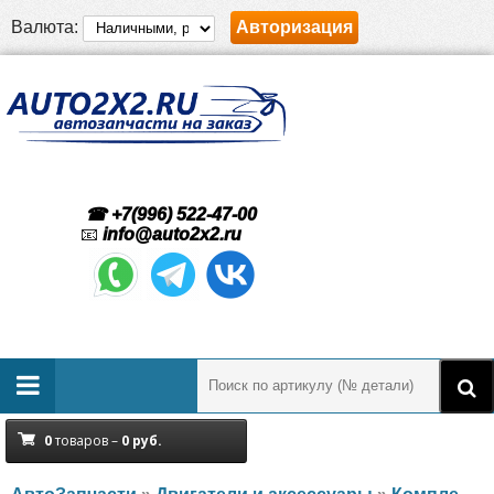
Валюта:
Авторизация
☎ +7(996) 522-47-00
📧
info@auto2x2.ru
0
товаров –
0
руб.