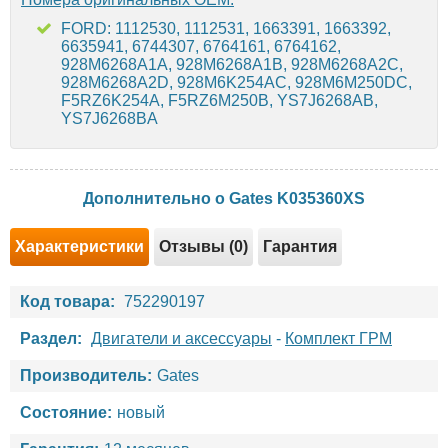
FORD: 1112530, 1112531, 1663391, 1663392,
6635941, 6744307, 6764161, 6764162,
928M6268A1A, 928M6268A1B, 928M6268A2C,
928M6268A2D, 928M6K254AC, 928M6M250DC,
F5RZ6K254A, F5RZ6M250B, YS7J6268AB,
YS7J6268BA
Дополнительно о Gates K035360XS
Характеристики
Отзывы (0)
Гарантия
Код товара:
752290197
Раздел:
Двигатели и аксессуары
-
Комплект ГРМ
Производитель:
Gates
Состояние:
новый