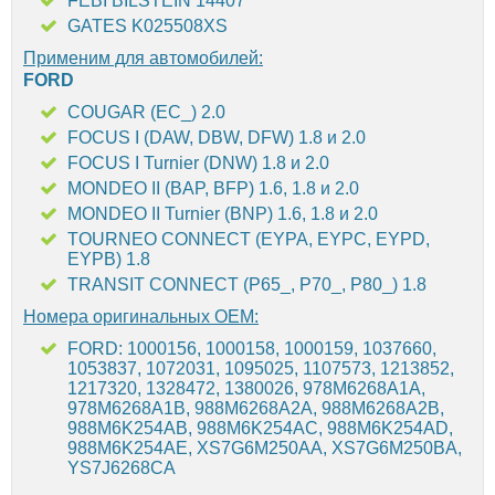
FEBI BILSTEIN 14407
GATES K025508XS
Применим для автомобилей:
FORD
COUGAR (EC_) 2.0
FOCUS I (DAW, DBW, DFW) 1.8 и 2.0
FOCUS I Turnier (DNW) 1.8 и 2.0
MONDEO II (BAP, BFP) 1.6, 1.8 и 2.0
MONDEO II Turnier (BNP) 1.6, 1.8 и 2.0
TOURNEO CONNECT (EYPA, EYPC, EYPD,
EYPB) 1.8
TRANSIT CONNECT (P65_, P70_, P80_) 1.8
Номера оригинальных OEM:
FORD: 1000156, 1000158, 1000159, 1037660,
1053837, 1072031, 1095025, 1107573, 1213852,
1217320, 1328472, 1380026, 978M6268A1A,
978M6268A1B, 988M6268A2A, 988M6268A2B,
988M6K254AB, 988M6K254AC, 988M6K254AD,
988M6K254AE, XS7G6M250AA, XS7G6M250BA,
YS7J6268CA