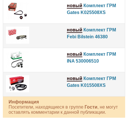
новый
Комплект ГРМ
Gates K025508XS
новый
Комплект ГРМ
Febi Bilstein 46380
новый
Комплект ГРМ
INA 530006510
новый
Комплект ГРМ
Gates K015508XS
Информация
Посетители, находящиеся в группе
Гости
, не могут
оставлять комментарии к данной публикации.