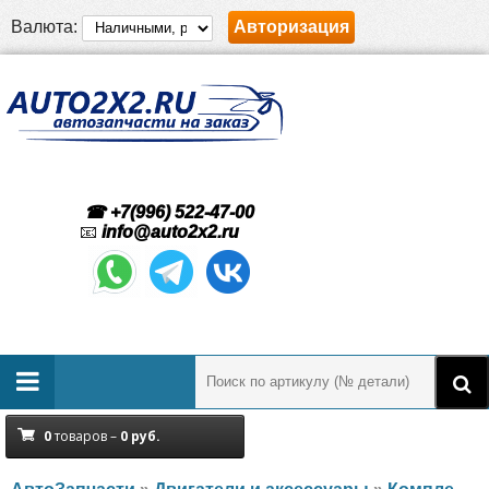
Валюта:
Авторизация
☎ +7(996) 522-47-00
📧
info@auto2x2.ru
0
товаров –
0
руб.