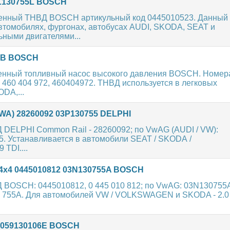
3L130755L BOSCH
енный ТНВД BOSCH артикульный код 0445010523. Данный
втомобилях, фургонах, автобусах AUDI, SKODA, SEAT и
ыми двигателями...
07B BOSCH
енный топливный насос высокого давления BOSCH. Номер
0 460 404 972, 460404972. ТНВД используется в легковых
DA,...
CFWA) 28260092 03P130755 DELPHI
DELPHI Common Rail - 28260092; по VwAG (AUDI / VW):
5. Устанавливается в автомобили SEAT / SKODA /
 TDI....
 4x4 0445010812 03N130755A BOSCH
 BOSCH: 0445010812, 0 445 010 812; по VwAG: 03N130755
0 755A. Для автомобилей VW / VOLKSWAGEN и SKODA - 2.0 
6 059130106E BOSCH