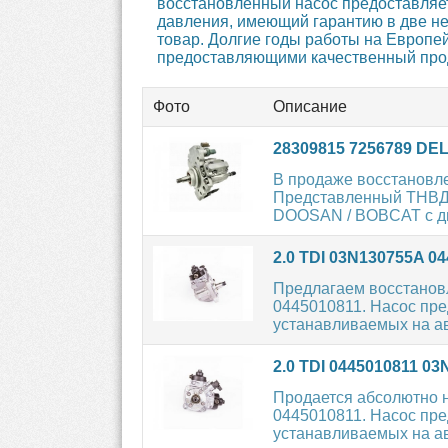
восстановленный насос предоставляет
давления, имеющий гарантию в две не
товар. Долгие годы работы на Европе
предоставляющими качественный проду
Фото
Описание
28309815 7256789 DE
В продаже восстановл
Представленный ТНВД 
DOOSAN / BOBCAT с ди
2.0 TDI 03N130755A 
Предлагаем восстанов
0445010811. Насос пре
устанавливаемых на ав
2.0 TDI 0445010811 
Продается абсолютно 
0445010811. Насос пре
устанавливаемых на ав