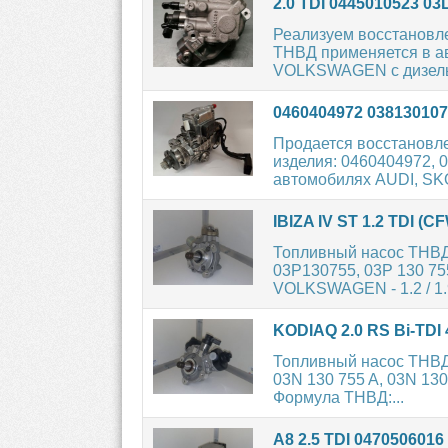
2.0 TDI 0445010523 0
Реализуем восстановл
ТНВД применяется в а
VOLKSWAGEN с дизельн
0460404972 0381301
Продается восстановл
изделия: 0460404972, 
автомобилях AUDI, SKO
IBIZA IV ST 1.2 TDI (
Топливный насос ТНВД 
03P130755, 03P 130 75
VOLKSWAGEN - 1.2 / 1.9
KODIAQ 2.0 RS Bi-TDI
Топливный насос ТНВД
03N 130 755 A, 03N 13
Формула ТНВД:...
A8 2.5 TDI 047050601