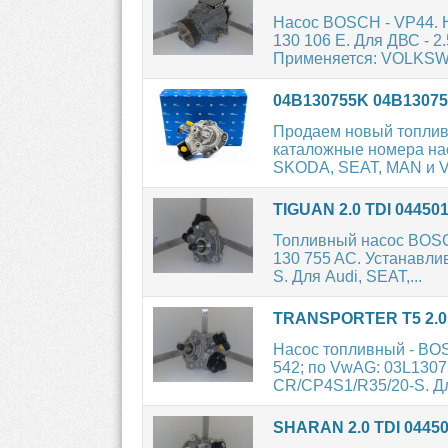
Насос BOSCH - VP44. Н
130 106 E. Для ДВС - 
Применяется: VOLKSW
04B130755K 04B13075
Продаем новый топлив
каталожные номера на
SKODA, SEAT, MAN и 
TIGUAN 2.0 TDI 0445
Топливный насос BOSCH
130 755 AC. Устанавли
S. Для Audi, SEAT,...
TRANSPORTER T5 2.0 
Насос топливный - BO
542; по VwAG: 03L1307
CR/CP4S1/R35/20-S. Для
SHARAN 2.0 TDI 0445