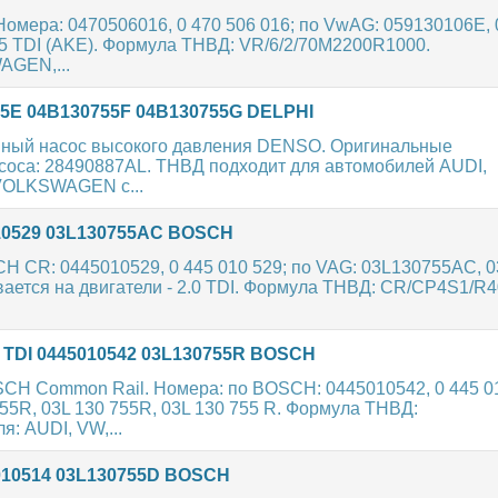
омера: 0470506016, 0 470 506 016; по VwAG: 059130106E, 
2.5 TDI (AKE). Формула ТНВД: VR/6/2/70M2200R1000.
AGEN,...
5E 04B130755F 04B130755G DELPHI
ный насос высокого давления DENSO. Оригинальные
соса: 28490887AL. ТНВД подходит для автомобилей AUDI,
VOLKSWAGEN с...
010529 03L130755AC BOSCH
 CR: 0445010529, 0 445 010 529; по VAG: 03L130755AC, 0
вается на двигатели - 2.0 TDI. Формула ТНВД: CR/CP4S1/R4
TDI 0445010542 03L130755R BOSCH
SCH Common Rail. Номера: по BOSCH: 0445010542, 0 445 0
55R, 03L 130 755R, 03L 130 755 R. Формула ТНВД:
: AUDI, VW,...
010514 03L130755D BOSCH