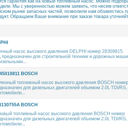
ся гарантия как на новый топливный насос. Можно подобра
дели. Мы с уверенностью можем заявить, что несем ответс
йском рынке запасных частей, позволили нам обзавестись
кт. Обращаем Ваше внимание при заказе товара уточняйте
LPHI
енный насос высокого давления DELPHI номер 28309815.
предназначен для строительной техники и дорожных маш
зельными...
0445010811 BOSCH
ленный топливный насос высокого давления BOSCH номе
дназначен для дизельных двигателей объемом 2.0L TDI/RS,
томобили...
03N130755A BOSCH
новый топливный насос высокого давления BOSCH номер
дназначен для дизельных двигателей объемом 2.0L TDI/RS,
томобили...