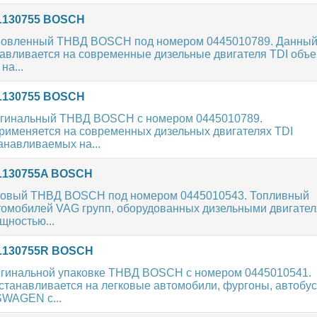
5L130755 BOSCH
ановленный ТНВД BOSCH под номером 0445010789. Данны
авливается на современные дизельные двигателя TDI объ
на...
5L130755 BOSCH
игинальный ТНВД BOSCH с номером 0445010789.
рименяется на современных дизельных двигателях TDI
анавливаемых на...
3L130755A BOSCH
новый ТНВД BOSCH под номером 0445010543. Топливный
втомобилей VAG групп, оборудованных дизельными двигате
щностью...
03L130755R BOSCH
игинальной упаковке ТНВД BOSCH с номером 0445010541.
танавливается на легковые автомобили, фургоны, автобу
WAGEN с...