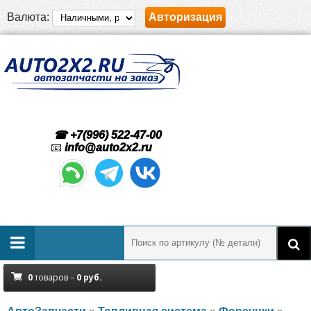
Валюта:
Авторизация
☎ +7(996) 522-47-00
📧
info@auto2x2.ru
0
товаров –
0
руб.