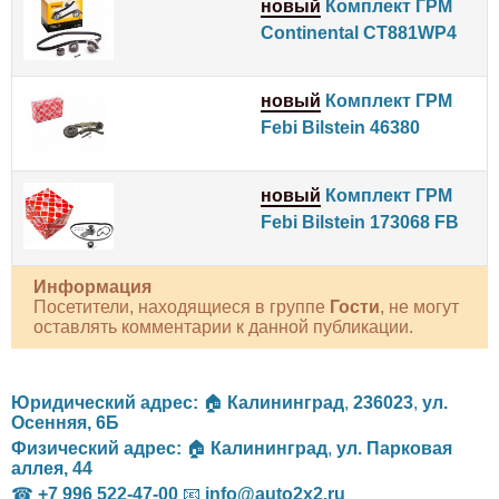
новый
Комплект ГРМ
Continental CT881WP4
новый
Комплект ГРМ
Febi Bilstein 46380
новый
Комплект ГРМ
Febi Bilstein 173068 FB
Информация
Посетители, находящиеся в группе
Гости
, не могут
оставлять комментарии к данной публикации.
Юридический адрес:
🏠
Калининград
,
236023
,
ул.
Осенняя, 6Б
Физический адрес:
🏠
Калининград
,
ул. Парковая
аллея, 44
☎
+7 996 522-47-00
📧
info@auto2x2.ru