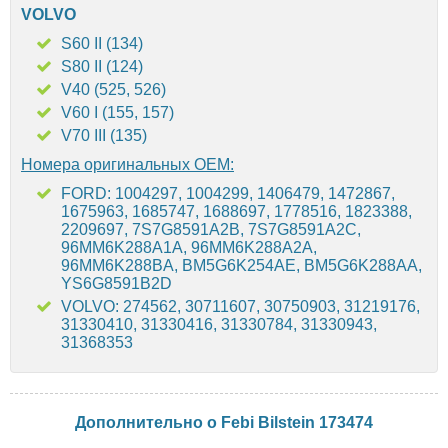
VOLVO
S60 II (134)
S80 II (124)
V40 (525, 526)
V60 I (155, 157)
V70 III (135)
Номера оригинальных OEM:
FORD: 1004297, 1004299, 1406479, 1472867,
1675963, 1685747, 1688697, 1778516, 1823388,
2209697, 7S7G8591A2B, 7S7G8591A2C,
96MM6K288A1A, 96MM6K288A2A,
96MM6K288BA, BM5G6K254AE, BM5G6K288AA,
YS6G8591B2D
VOLVO: 274562, 30711607, 30750903, 31219176,
31330410, 31330416, 31330784, 31330943,
31368353
Дополнительно о Febi Bilstein 173474