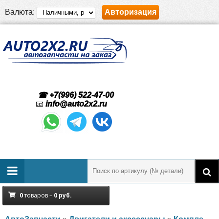
Валюта:
Авторизация
☎ +7(996) 522-47-00
📧
info@auto2x2.ru
0
товаров –
0
руб.