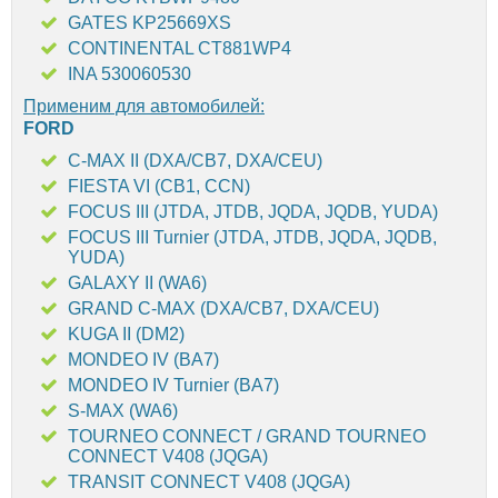
GATES KP25669XS
CONTINENTAL CT881WP4
INA 530060530
Применим для автомобилей:
FORD
C-MAX II (DXA/CB7, DXA/CEU)
FIESTA VI (CB1, CCN)
FOCUS III (JTDA, JTDB, JQDA, JQDB, YUDA)
FOCUS III Turnier (JTDA, JTDB, JQDA, JQDB,
YUDA)
GALAXY II (WA6)
GRAND C-MAX (DXA/CB7, DXA/CEU)
KUGA II (DM2)
MONDEO IV (BA7)
MONDEO IV Turnier (BA7)
S-MAX (WA6)
TOURNEO CONNECT / GRAND TOURNEO
CONNECT V408 (JQGA)
TRANSIT CONNECT V408 (JQGA)