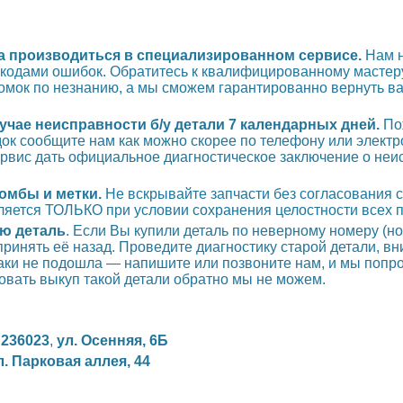
на производиться в специализированном сервисе.
Нам 
 кодами ошибок. Обратитесь к квалифицированному мастеру
омок по незнанию, а мы сможем гарантированно вернуть вам
учае неисправности б/у детали 7 календарных дней.
По
док сообщите нам как можно скорее по телефону или элект
ервис дать официальное диагностическое заключение о неи
омбы и метки.
Не вскрывайте запчасти без согласования с
ляется ТОЛЬКО при условии сохранения целостности всех п
ю деталь
. Если Вы купили деталь по неверному номеру (
принять её назад. Проведите диагностику старой детали, в
-таки не подошла — напишите или позвоните нам, и мы попр
овать выкуп такой детали обратно мы не можем.
,
236023
,
ул. Осенняя, 6Б
л. Парковая аллея, 44