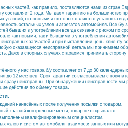
сных частей, как правило, поставляются нами из стран Ев
оту составляет 2 года. Мы даем гарантию на большинство п
ых условий, основными из которых являются установка и 
вность остальных узлов и агрегатов автомобиля. Все б/у з
стей бывших в употреблении всегда связана с риском по с
говле как новыми, так и бывшими в употреблении автомоб
й неисправных запчастей и при выставлении цены клиенту в
. Любую оказавшуюся неисправной деталь мы принимаем обр
ь. Даже в спорных случаях стараемся принимать сторону п
тённого у нас товара б/у составляет от 7 до 30 календарны
я до 12 месяцев. Срок гарантии согласовываем с покупате
или сразу неисправны. При обнаружении неисправности мы
шие действия по обмену товара.
сти.
ждений нанесённых после получения посылки с товаром.
ый краской контрольные метки, товар не вскрывался.
ы выполнены квалифицированным специалистом.
х узлов и систем автомобиля, взаимосвязанных или могущ