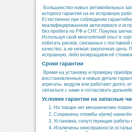
Большинство новых автомобильных запа
которого гарантия на их исправную раб
Естественно при соблюдении гарантийн
квалифицированном автосервисе и испра
без пробега по РФ и СНГ. Покупка запча
Используя свой многолетний опыт в тор
избегать рисков, связанных с поставко
качество, а не низкая закупочная цена
исправную, либо возвращаем её стоимост
Сроки гарантии
Время на установку и проверку приобре
восстановленные и новые детали гаранти
агрегаты, модули или работают долго, 
связаться с нами и согласовать дальней
Условия гарантии на запасные ча
На товаре нет механических повре
Сохранены пломбы и(или) нанесённ
Установка, сопутствующие работ
Исключены неисправности остальны