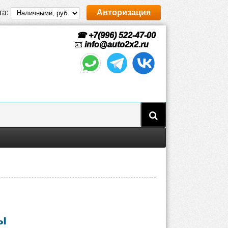
та:
Авторизация
☎ +7(996) 522-47-00
📧
info@auto2x2.ru
ы