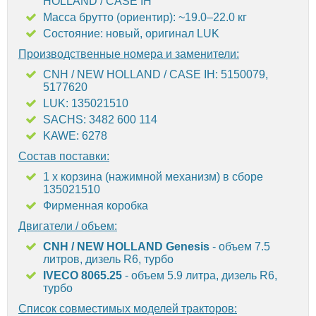
HOLLAND / CASE IH
Масса брутто (ориентир): ~19.0–22.0 кг
Состояние: новый, оригинал LUK
Производственные номера и заменители:
CNH / NEW HOLLAND / CASE IH: 5150079,
5177620
LUK: 135021510
SACHS: 3482 600 114
KAWE: 6278
Состав поставки:
1 х корзина (нажимной механизм) в сборе
135021510
Фирменная коробка
Двигатели / объем:
CNH / NEW HOLLAND Genesis
- объем 7.5
литров, дизель R6, турбо
IVECO 8065.25
- объем 5.9 литра, дизель R6,
турбо
Список совместимых моделей тракторов: