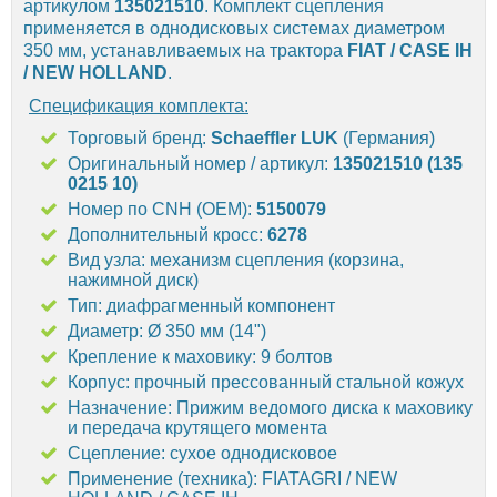
артикулом
135021510
. Комплект сцепления
применяется в однодисковых системах диаметром
350 мм, устанавливаемых на трактора
FIAT / CASE IH
/ NEW HOLLAND
.
Спецификация комплекта:
Торговый бренд:
Schaeffler LUK
(Германия)
Оригинальный номер / артикул:
135021510 (135
0215 10)
Номер по CNH (OEM):
5150079
Дополнительный кросс:
6278
Вид узла: механизм сцепления (корзина,
нажимной диск)
Тип: диафрагменный компонент
Диаметр: Ø 350 мм (14")
Крепление к маховику: 9 болтов
Корпус: прочный прессованный стальной кожух
Назначение: Прижим ведомого диска к маховику
и передача крутящего момента
Сцепление: сухое однодисковое
Применение (техника): FIATAGRI / NEW