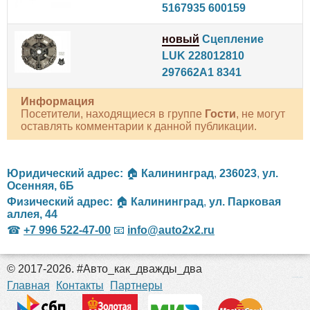
5167935 600159
новый
Сцепление
LUK 228012810
297662A1 8341
Информация
Посетители, находящиеся в группе
Гости
, не могут
оставлять комментарии к данной публикации.
Юридический адрес:
🏠
Калининград
,
236023
,
ул.
Осенняя, 6Б
Физический адрес:
🏠
Калининград
,
ул. Парковая
аллея, 44
☎
+7 996 522-47-00
📧
info@auto2x2.ru
© 2017-2026. #Авто_как_дважды_два
российские сериалы
Главная
Контакты
Партнеры