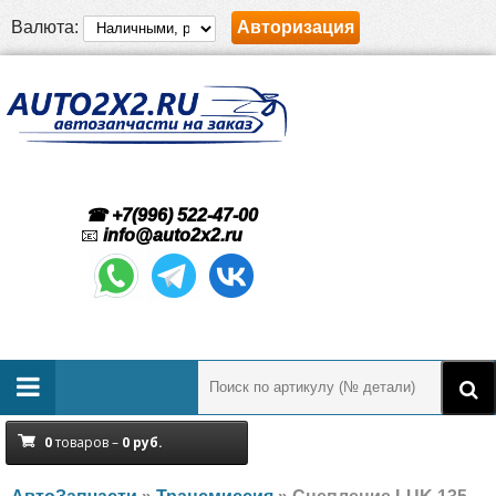
Валюта:
Авторизация
☎ +7(996) 522-47-00
📧
info@auto2x2.ru
0
товаров –
0
руб.