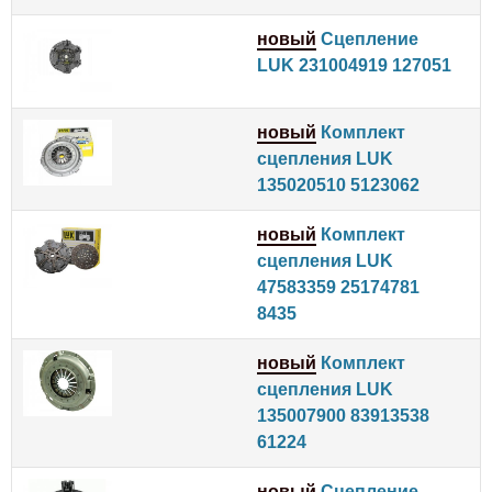
новый
Сцепление
LUK 231004919 127051
новый
Комплект
сцепления LUK
135020510 5123062
новый
Комплект
сцепления LUK
47583359 25174781
8435
новый
Комплект
сцепления LUK
135007900 83913538
61224
новый
Сцепление