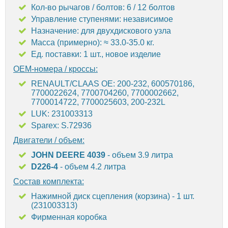
Кол-во рычагов / болтов: 6 / 12 болтов
Управление ступенями: независимое
Назначение: для двухдискового узла
Масса (примерно): ≈ 33.0-35.0 кг.
Ед. поставки: 1 шт., новое изделие
OEM-номера / кроссы:
RENAULT/CLAAS OE: 200-232, 600570186,
7700022624, 7700704260, 7700002662,
7700014722, 7700025603, 200-232L
LUK: 231003313
Sparex: S.72936
Двигатели / объем:
JOHN DEERE 4039
- объем 3.9 литра
D226-4
- объем 4.2 литра
Состав комплекта:
Нажимной диск сцепления (корзина) - 1 шт.
(231003313)
Фирменная коробка