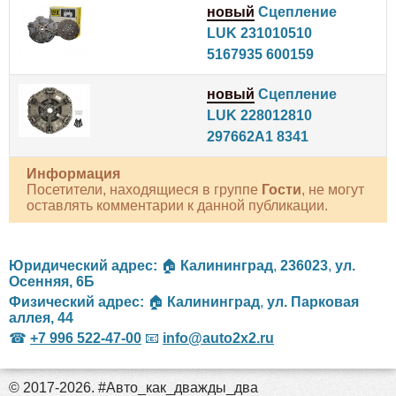
новый
Сцепление
LUK 231010510
5167935 600159
новый
Сцепление
LUK 228012810
297662A1 8341
Информация
Посетители, находящиеся в группе
Гости
, не могут
оставлять комментарии к данной публикации.
Юридический адрес:
🏠
Калининград
,
236023
,
ул.
Осенняя, 6Б
Физический адрес:
🏠
Калининград
,
ул. Парковая
аллея, 44
☎
+7 996 522-47-00
📧
info@auto2x2.ru
© 2017-2026. #Авто_как_дважды_два