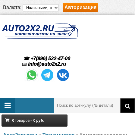
Валюта:
Авторизация
☎ +7(996) 522-47-00
📧
info@auto2x2.ru
0
товаров –
0
руб.