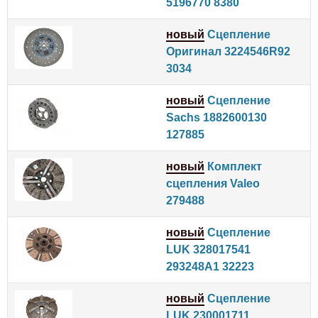
5196770 8380
новый
Сцепление
Оригинал 3224546R92
3034
новый
Сцепление
Sachs 1882600130
127885
новый
Комплект
сцепления Valeo
279488
новый
Сцепление
LUK 328017541
293248A1 32223
новый
Сцепление
LUK 230001711