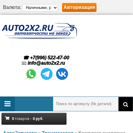
Валюта:
Авторизация
☎ +7(996) 522-47-00
📧
info@auto2x2.ru
0
товаров –
0
руб.