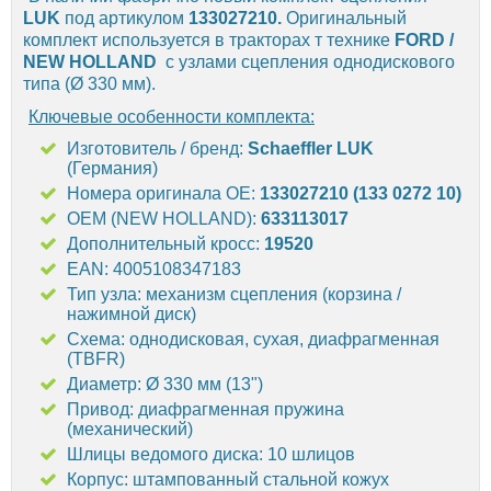
LUK
под артикулом
133027210.
Оригинальный
комплект используется в тракторах т технике
FORD /
NEW HOLLAND
с узлами сцепления однодискового
типа (Ø 330 мм).
Ключевые особенности комплекта:
Изготовитель / бренд:
Schaeffler LUK
(Германия)
Номера оригинала OE:
133027210 (133 0272 10)
OEM (NEW HOLLAND):
633113017
Дополнительный кросс:
19520
EAN: 4005108347183
Тип узла: механизм сцепления (корзина /
нажимной диск)
Схема: однодисковая, сухая, диафрагменная
(TBFR)
Диаметр: Ø 330 мм (13")
Привод: диафрагменная пружина
(механический)
Шлицы ведомого диска: 10 шлицов
Корпус: штампованный стальной кожух