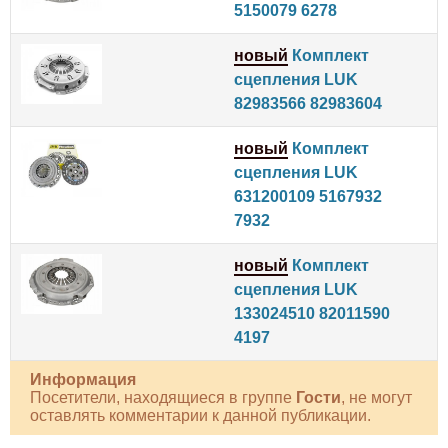
5150079 6278
новый
Комплект
сцепления LUK
82983566 82983604
новый
Комплект
сцепления LUK
631200109 5167932
7932
новый
Комплект
сцепления LUK
133024510 82011590
4197
Информация
Посетители, находящиеся в группе
Гости
, не могут
оставлять комментарии к данной публикации.