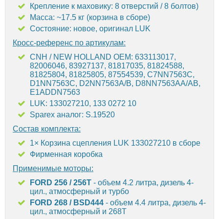
Крепление к маховику: 8 отверстий / 8 болтов)
Масса: ~17.5 кг (корзина в сборе)
Состояние: новое, оригинал LUK
Кросс-референс по артикулам:
CNH / NEW HOLLAND OEM: 633113017,
82006046, 83927137, 81817035, 81824588,
81825804, 81825805, 87554539, C7NN7563C,
D1NN7563C, D2NN7563A/B, D8NN7563AA/AB,
E1ADDN7563
LUK: 133027210, 133 0272 10
Sparex аналог: S.19520
Состав комплекта:
1× Корзина сцепления LUK 133027210 в сборе
Фирменная коробка
Применимые моторы:
FORD 256 / 256T
- объем 4.2 литра, дизель 4-
цил., атмосферный и турбо
FORD 268 / BSD444
- объем 4.4 литра, дизель 4-
цил., атмосферный и 268T