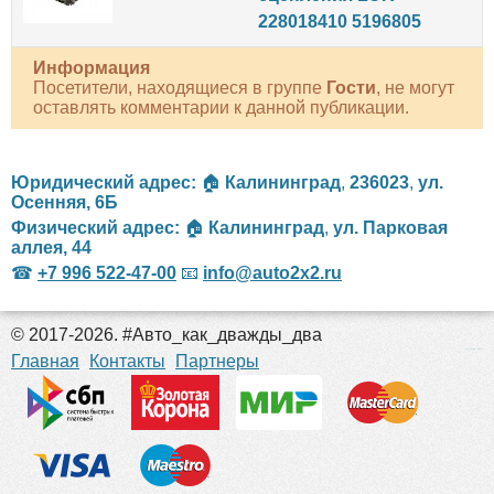
228018410 5196805
Информация
Посетители, находящиеся в группе
Гости
, не могут
оставлять комментарии к данной публикации.
Юридический адрес:
🏠
Калининград
,
236023
,
ул.
Осенняя, 6Б
Физический адрес:
🏠
Калининград
,
ул. Парковая
аллея, 44
☎
+7 996 522-47-00
📧
info@auto2x2.ru
© 2017-2026. #Авто_как_дважды_два
российские сериалы
Главная
Контакты
Партнеры