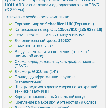
применяется в тракторах, технике
CASE IH
/ NEW
HOLLAND
с сцеплением однодискового типа TBVR
(Ø 350 мм).
Ключевые особенности комплекта:
Торговая марка:
Schaeffler LUK
(Германия)
Каталожный номер OE:
135027810 (135 0278 10)
OEM (NEW HOLLAND / CNH):
5196057
Дополнительный кросс:
145307
EAN: 4005108337832
Вид узла: механизм сцепления (корзина /
нажимной диск)
Схема: однодисковая, сухая, диафрагменная
(TBVR)
Диаметр: Ø 350 мм (14")
Привод: диафрагменная пружина
(механический)
Шлицы ведомого диска: сверка по конкретной
технике / валу КПП
Корпус: штампованный стальной кожух
Крепление к маховику: 9 отверстий / 9 болтов
Вес: ~22.0 кг (корзина в сборе)