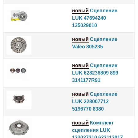
новый
Сцепление
LUK 47694240
135029010
новый
Сцепление
Valeo 805235
новый
Сцепление
LUK 628238809 899
3141177R91
новый
Сцепление
LUK 228007712
5196770 8380
новый
Комплект
сцепления LUK
133027210 633113017