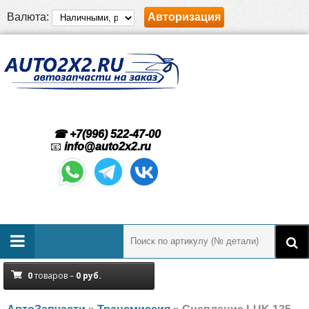
Валюта:
Авторизация
☎ +7(996) 522-47-00
📧
info@auto2x2.ru
0
товаров –
0
руб.