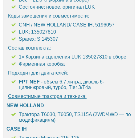
Состояние: новое, оригинал LUK
Коды замещения и совместимости:
CNH / NEW HOLLAND/ CASE IH: 5196057
LUK: 135027810
Sparex: S.145307
Состав комплекта:
1× Корзина сцепления LUK 135027810 в сборе
Фирменная коробка
Подходит для двигателей:
FPT NEF
- объем 6.7 литра, дизель 6-
цилинжровый, турбо, Tier 3/T4a
Совместимые трактора и техника:
NEW HOLLAND
Трактора T6030, T6050, TS115A (2WD/4WD — по
модификациям)
CASE IH
Трактора Maxxum 115, 125