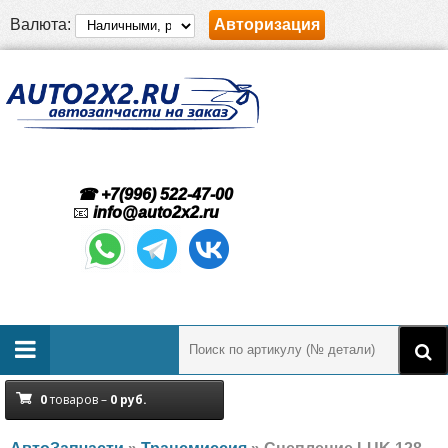
Валюта:
Авторизация
☎ +7(996) 522-47-00
📧
info@auto2x2.ru
0
товаров –
0
руб.