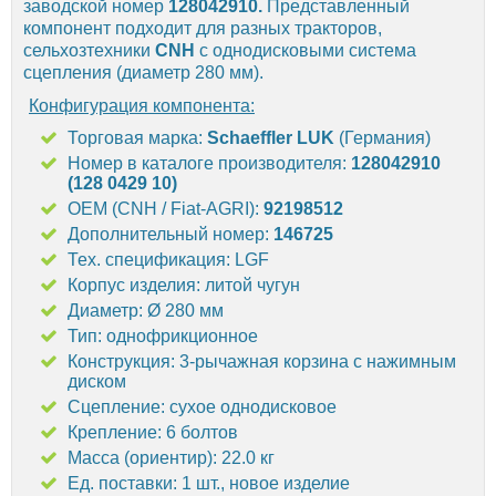
заводской номер
128042910.
Представленный
компонент подходит для разных тракторов,
сельхозтехники
CNH
с однодисковыми система
сцепления (диаметр 280 мм).
Конфигурация компонента:
Торговая марка:
Schaeffler LUK
(Германия)
Номер в каталоге производителя:
128042910
(128 0429 10)
OEM (CNH / Fiat-AGRI):
92198512
Дополнительный номер:
146725
Тех. спецификация: LGF
Корпус изделия: литой чугун
Диаметр: Ø 280 мм
Тип: однофрикционное
Конструкция: 3-рычажная корзина с нажимным
диском
Сцепление: сухое однодисковое
Крепление: 6 болтов
Масса (ориентир): 22.0 кг
Ед. поставки: 1 шт., новое изделие