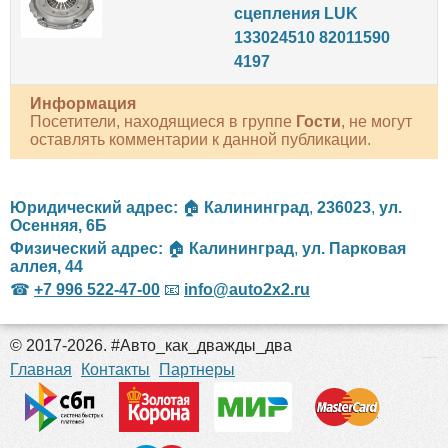
сцепления LUK
133024510 82011590
4197
Информация
Посетители, находящиеся в группе
Гости
, не могут
оставлять комментарии к данной публикации.
Юридический адрес:
🏠
Калининград
,
236023
,
ул.
Осенняя, 6Б
Физический адрес:
🏠
Калининград
,
ул. Парковая
аллея, 44
☎
+7 996 522-47-00
📧
info@auto2x2.ru
© 2017-2026. #Авто_как_дважды_два
российские сериалы
Главная
Контакты
Партнеры