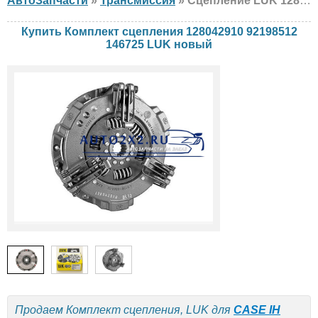
АвтоЗапчасти
»
Трансмиссия
» Сцепление LUK 128042910 92198512 146725 CASE IH, NEW HOLLAND, новый
Купить Комплект сцепления 128042910 92198512
146725 LUK новый
Продаем Комплект сцепления, LUK для
CASE IH