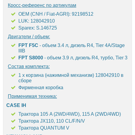
Кросс-референс по артикулам
OEM (CNH / Fiat-AGRI): 92198512
LUK: 128042910
Sparex: S.146725
Двигатели / объем:
FPT F5C
- объем 3.4 л, дизель R4, Tier 4A/Stage
IIIB
FPT S8000
- объем 3.9 л, дизель R4, турбо, Tier 3
Состав комплекта:
1 х корзина (нажимной механизм) 128042910 в
сборе
Фирменная коробка
Применимая техника:
CASE IH
Трактора 105 A (2WD/4WD), 115 A (2WD/4WD)
Трактора JX110, 110 CL/F/N/V
Трактора QUANTUM V