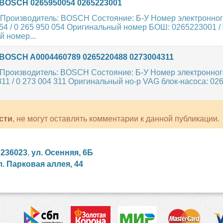
BOSCH 0265950054 0265223001
Производитель: BOSCH Состояние: Б-У Номер электронног
4 / 0 265 950 054 Оригинальный номер БОШ: 0265223001 / 
 номер...
BOSCH A0004460789 0265220488 0273004311
Производитель: BOSCH Состояние: Б-У Номер электронног
1 / 0 273 004 311 Оригинальный но-р VAG блок-насоса: 026
сти
, не могут оставлять комментарии к данной публикации.
,
236023
,
ул. Осенняя, 6Б
л. Парковая аллея, 44
сийские сериалы