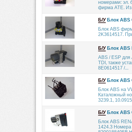
номерами: эл. б
фирма ATE. Из.
Б/У
Блок ABS 
Блок ABS фирмы
2K3614517. Прим
Б/У
Блок ABS B
ABS / ESP для 
TDI, также уст
8E0614517 /...
Б/У
Блок ABS 
Блок ABS на V
Каталожный но
3239.1, 10.0915
Б/У
Блок ABS 
Блок ABS RENA
1424.3 Номера 