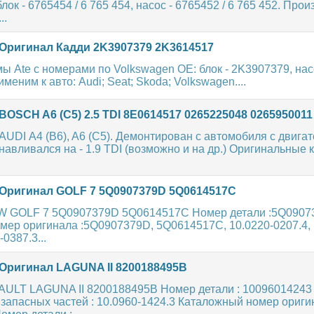
лок - 6765454 / 6 765 454, насос - 6765452 / 6 765 452. Прои
..
Оригинал Кадди 2K3907379 2K3614517
 Ate с номерами по Volkswagen OE: блок - 2K3907379, нас
еним к авто: Audi; Seat; Skoda; Volkswagen....
OSCH A6 (C5) 2.5 TDI 8E0614517 0265225048 0265950011
AUDI A4 (B6), A6 (C5). Демонтирован с автомобиля с двигате
анавливался на - 1.9 TDI (возможно и на др.) Оригинальные 
Оригинал GOLF 7 5Q0907379D 5Q0614517C
W GOLF 7 5Q0907379D 5Q0614517C Номер детали :5Q0907
мер оригинала :5Q0907379D, 5Q0614517C, 10.0220-0207.4, 
-0387.3...
Оригинал LAGUNA II 8200188495B
ULT LAGUNA II 8200188495B Номер детали : 10096014243 /
запасных частей : 10.0960-1424.3 Каталожный номер оригин