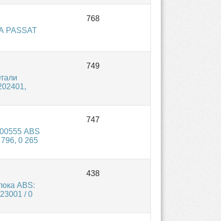
НА PASSAT
тали
202401,
800555 ABS
796, 0 265
лока ABS:
23001 / 0