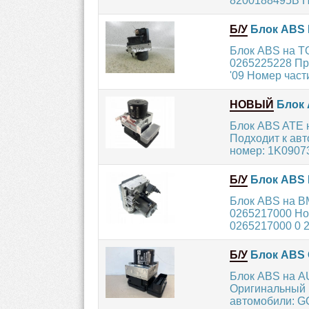
8200188495B Но
Б/У
Блок ABS 
Блок ABS на T
0265225228 Про
'09 Номер части
НОВЫЙ
Блок 
Блок ABS ATE 
Подходит к ав
номер: 1K0907
Б/У
Блок ABS 
Блок ABS на 
0265217000 Но
0265217000 0 2
Б/У
Блок ABS 
Блок ABS на A
Оригинальный 
автомобили: GOL