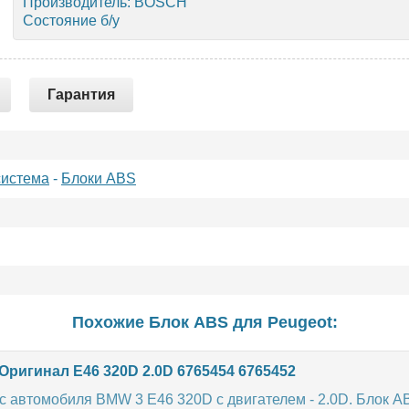
Производитель: BOSCH
Состояние б/у
Гарантия
система
-
Блоки ABS
Похожие Блок ABS для
Peugeot
:
ригинал E46 320D 2.0D 6765454 6765452
с автомобиля BMW 3 E46 320D с двигателем - 2.0D. Блок A