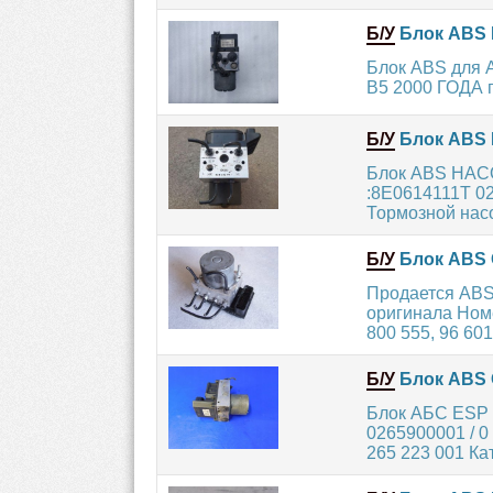
Б/У
Блок ABS 
Блок ABS для
B5 2000 ГОДА пр
Б/У
Блок ABS 
Блок ABS НАСО
:8E0614111T 0
Тормозной насо
Б/У
Блок ABS 
Продается ABS
оригинала Номе
800 555, 96 601.
Б/У
Блок ABS 
Блок АБС ESP 
0265900001 / 0
265 223 001 Ка