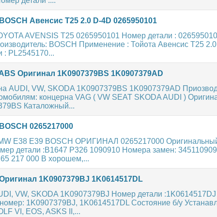
мер детали :...
BOSCH Авенсис T25 2.0 D-4D 0265950101
OYOTA AVENSIS T25 0265950101 Номер детали : 026595010
изводитель: BOSCH Применение : Тойота Авенсис T25 2.0 
 : PL2545170...
ABS Оригинал 1K0907379BS 1K0907379AD
на AUDI, VW, SKODA 1K0907379BS 1K0907379AD Приозвод
томобилям: концерна VAG ( VW SEAT SKODA AUDI ) Оригин
379BS Каталожный...
BOSCH 0265217000
BMW E38 E39 BOSCH ОРИГИНАЛ 0265217000 Оригинальный
мер детали :B1647 P326 1090910 Номера замен: 34511090
65 217 000 В хорошем,...
Оригинал 1K0907379BJ 1K0614517DL
UDI, VW, SKODA 1K0907379BJ Номер детали :1K0614517DJ
номер: 1K0907379BJ, 1K0614517DL Состояние б/у Устанавл
F VI, EOS, ASKS II,...