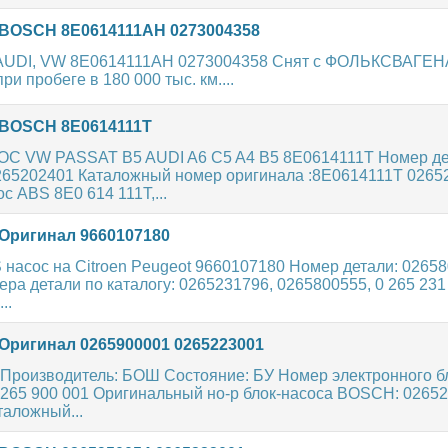
BOSCH 8E0614111AH 0273004358
 AUDI, VW 8E0614111AH 0273004358 Снят с ФОЛЬКСВАГЕ
и пробеге в 180 000 тыс. км....
BOSCH 8E0614111T
С VW PASSAT B5 AUDI A6 C5 A4 B5 8E0614111T Номер де
265202401 Каталожный номер оригинала :8E0614111T 0265
с ABS 8E0 614 111T,...
Оригинал 9660107180
 насос на Citroen Peugeot 9660107180 Номер детали: 0265
ра детали по каталогу: 0265231796, 0265800555, 0 265 231 
..
Оригинал 0265900001 0265223001
Производитель: БОШ Состояние: БУ Номер электронного б
 265 900 001 Оригинальный но-р блок-насоса BOSCH: 02652
таложный...