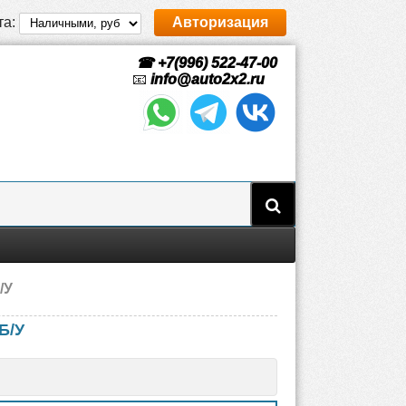
та:
Авторизация
☎ +7(996) 522-47-00
📧
info@auto2x2.ru
/У
Б/У