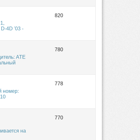
1,
D-4D '03 -
итель: ATE
альный
 номер:
910
ивается на