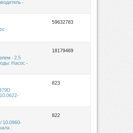
зводитель -
ос -
лем - 2.5
коды: Насос -
379D
10.0622-
 10.0960-
ала :