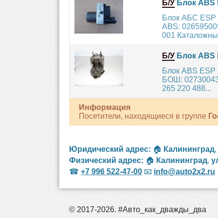
Б/У
Блок ABS 
Блок АБС ESP 
ABS: 026595005
001 Каталожный
Б/У
Блок ABS 
Блок ABS ESP 
БОШ: 027300431
265 220 488...
Информация
Посетители, находящиеся в группе
Го
Юридический адрес:
🏠
Калининград
Физический адрес:
🏠
Калининград
,
у
☎
+7 996 522-47-00
📧
info@auto2x2.ru
© 2017-2026. #Авто_как_дважды_два
рос