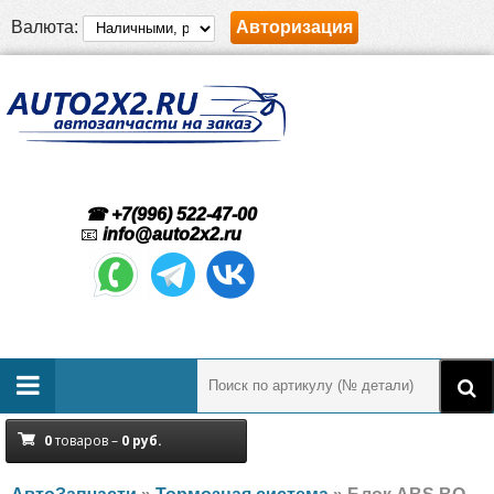
Валюта:
Авторизация
☎ +7(996) 522-47-00
📧
info@auto2x2.ru
0
товаров –
0
руб.