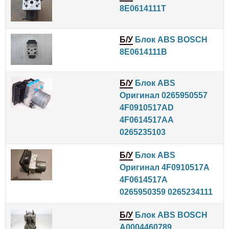
8E0614111T
Б/У
Блок ABS BOSCH
8E0614111B
Б/У
Блок ABS
Оригинал 0265950557
4F0910517AD
4F0614517AA
0265235103
Б/У
Блок ABS
Оригинал 4F0910517A
4F0614517A
0265950359 0265234111
Б/У
Блок ABS BOSCH
A0004460789