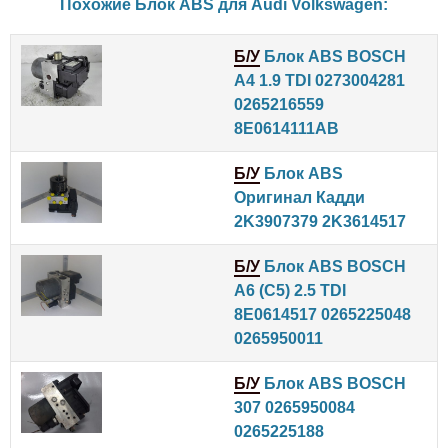
Похожие Блок ABS для
Audi
Volkswagen
:
Б/У
Блок ABS BOSCH
A4 1.9 TDI 0273004281
0265216559
8E0614111AB
Б/У
Блок ABS
Оригинал Кадди
2K3907379 2K3614517
Б/У
Блок ABS BOSCH
A6 (C5) 2.5 TDI
8E0614517 0265225048
0265950011
Б/У
Блок ABS BOSCH
307 0265950084
0265225188