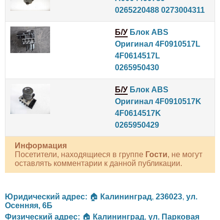
0265220488 0273004311
Б/У
Блок ABS
Оригинал 4F0910517L
4F0614517L
0265950430
Б/У
Блок ABS
Оригинал 4F0910517K
4F0614517K
0265950429
Информация
Посетители, находящиеся в группе
Гости
, не могут
оставлять комментарии к данной публикации.
Юридический адрес:
🏠
Калининград
,
236023
,
ул.
Осенняя, 6Б
Физический адрес:
🏠
Калининград
,
ул. Парковая