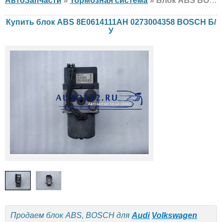
АвтоЗапчасти
»
Тормозная система
» Блок ABS BOSCH 8E0614111AH 0273004358 Audi, Volkswagen, Б/У
Купить блок ABS 8E0614111AH 0273004358 BOSCH Б/
У
Продаем блок ABS, BOSCH для
Audi
Volkswagen