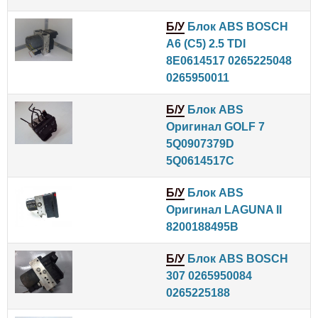
Б/У
Блок ABS BOSCH
A6 (C5) 2.5 TDI
8E0614517 0265225048
0265950011
Б/У
Блок ABS
Оригинал GOLF 7
5Q0907379D
5Q0614517C
Б/У
Блок ABS
Оригинал LAGUNA II
8200188495B
Б/У
Блок ABS BOSCH
307 0265950084
0265225188