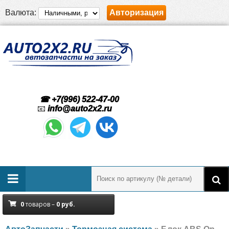
Валюта:
Авторизация
☎ +7(996) 522-47-00
📧
info@auto2x2.ru
0
товаров –
0
руб.