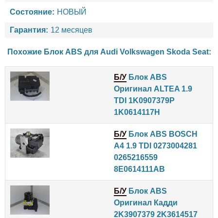
Состояние:
НОВЫЙ
Гарантия:
12 месяцев
Похожие Блок ABS для
Audi
Volkswagen
Skoda
Seat
:
Б/У
Блок ABS
Оригинал ALTEA 1.9
TDI 1K0907379P
1K0614117H
Б/У
Блок ABS BOSCH
A4 1.9 TDI 0273004281
0265216559
8E0614111AB
Б/У
Блок ABS
Оригинал Кадди
2K3907379 2K3614517