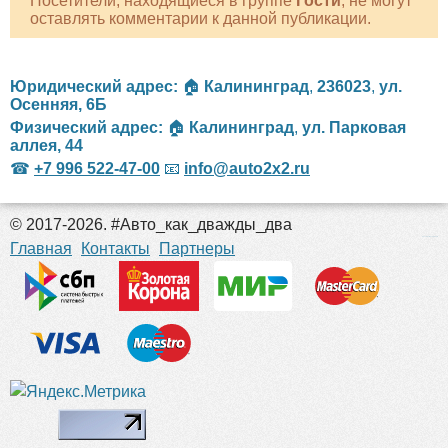
Посетители, находящиеся в группе
Гости
, не могут
оставлять комментарии к данной публикации.
Юридический адрес:
🏠
Калининград
,
236023
,
ул.
Осенняя, 6Б
Физический адрес:
🏠
Калининград
,
ул. Парковая
аллея, 44
☎
+7 996 522-47-00
📧
info@auto2x2.ru
© 2017-2026. #Авто_как_дважды_два
российские сериалы
Главная
Контакты
Партнеры