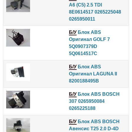
A6 (C5) 2.5 TDI
8E0614517 0265225048
0265950011
Б/У
Блок ABS
Оригинал GOLF 7
5Q0907379D
5Q0614517C
Б/У
Блок ABS
Оригинал LAGUNA II
8200188495B
Б/У
Блок ABS BOSCH
307 0265950084
0265225188
Б/У
Блок ABS BOSCH
Авенсис T25 2.0 D-4D