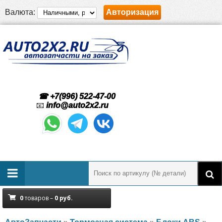
Валюта:
Авторизация
☎ +7(996) 522-47-00
📧
info@auto2x2.ru
0
товаров –
0
руб.