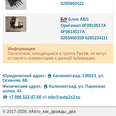
0265800422
Б/У
Блок ABS
Оригинал 4F0910517A
4F0614517A
0265950359 0265234111
Информация
Посетители, находящиеся в группе
Гости
, не могут
оставлять комментарии к данной публикации.
Юридический адрес:
🏠
Калининград
,
236023
,
ул.
Осенняя, 6Б
Физический адрес:
🏠
Калининград
,
ул. Парковая
аллея, 44
☎
+7 996 522-47-00
📧
info@auto2x2.ru
© 2017-2026. #Авто_как_дважды_два
российские сериалы