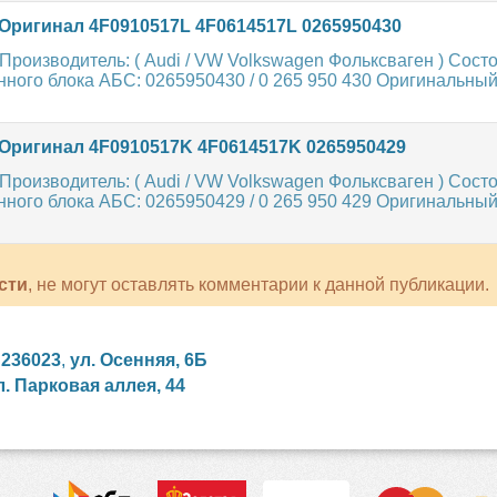
Оригинал 4F0910517L 4F0614517L 0265950430
роизводитель: ( Audi / VW Volkswagen Фольксваген ) Состо
ного блока АБС: 0265950430 / 0 265 950 430 Оригинальный
Оригинал 4F0910517K 4F0614517K 0265950429
роизводитель: ( Audi / VW Volkswagen Фольксваген ) Состо
ного блока АБС: 0265950429 / 0 265 950 429 Оригинальны
сти
, не могут оставлять комментарии к данной публикации.
,
236023
,
ул. Осенняя, 6Б
л. Парковая аллея, 44