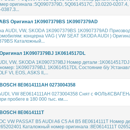
мер оригинала :5Q0907379D, 5Q0614517C, 10.0220-0207.4, 
-0387.3...
ABS Оригинал 1K0907379BS 1K0907379AD
на AUDI, VW, SKODA 1K0907379BS 1K0907379AD Приозвод
томобилям: концерна VAG ( VW SEAT SKODA AUDI ) Оригин
379BS Каталожный...
Оригинал 1K0907379BJ 1K0614517DL
UDI, VW, SKODA 1K0907379BJ Номер детали :1K0614517DJ
номер: 1K0907379BJ, 1K0614517DL Состояние б/у Устанавл
F VI, EOS, ASKS II,...
BOSCH 8E0614111AH 0273004358
 AUDI, VW 8E0614111AH 0273004358 Снят с ФОЛЬКСВАГЕ
и пробеге в 180 000 тыс. км....
BOSCH 8E0614111T
С VW PASSAT B5 AUDI A6 C5 A4 B5 8E0614111T Номер де
265202401 Каталожный номер оригинала :8E0614111T 0265