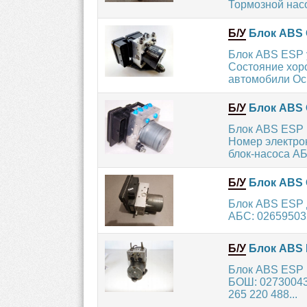
Тормозной насо
Б/У
Блок ABS 
Блок ABS ESP 
Состояние хоро
автомобили Ос
Б/У
Блок ABS 
Блок ABS ESP П
Номер электрон
блок-насоса АБС
Б/У
Блок ABS 
Блок ABS ESP 
АБС: 026595035
Б/У
Блок ABS 
Блок ABS ESP 
БОШ: 027300431
265 220 488...