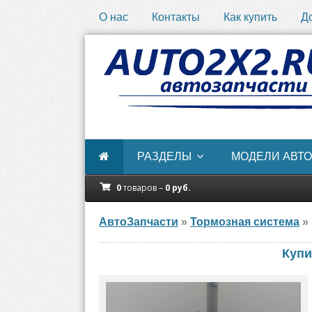
О нас
Контакты
Как купить
Д
РАЗДЕЛЫ
МОДЕЛИ АВТО
0
товаров –
0
руб.
АвтоЗапчасти
»
Тормозная система
» 
Купи