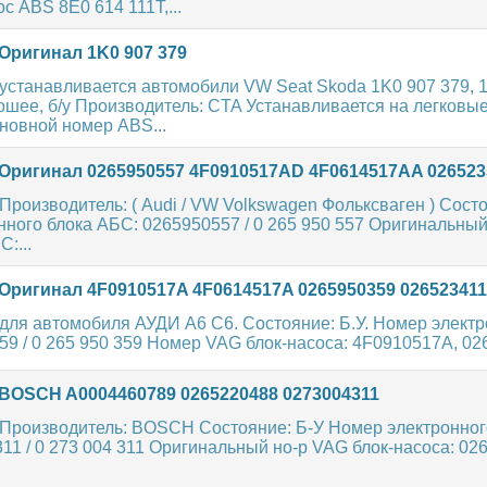
с ABS 8E0 614 111T,...
Оригинал 1K0 907 379
устанавливается автомобили VW Seat Skoda 1K0 907 379, 
шее, б/у Производитель: CTA Устанавливается на легковы
новной номер ABS...
Оригинал 0265950557 4F0910517AD 4F0614517AA 026523
роизводитель: ( Audi / VW Volkswagen Фольксваген ) Состо
ного блока АБС: 0265950557 / 0 265 950 557 Оригинальны
:...
Оригинал 4F0910517A 4F0614517A 0265950359 026523411
для автомобиля АУДИ A6 C6. Состояние: Б.У. Номер электр
9 / 0 265 950 359 Номер VAG блок-насоса: 4F0910517A, 026
BOSCH A0004460789 0265220488 0273004311
Производитель: BOSCH Состояние: Б-У Номер электронног
1 / 0 273 004 311 Оригинальный но-р VAG блок-насоса: 026