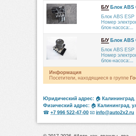
Б/У
Блок ABS 
Блок ABS ESP П
Номер электрон
блок-насоса:...
Б/У
Блок ABS 
Блок ABS ESP П
Номер электрон
блок-насоса:...
Информация
Посетители, находящиеся в группе
Го
Юридический адрес:
🏠
Калининград
Физический адрес:
🏠
Калининград
,
у
☎
+7 996 522-47-00
📧
info@auto2x2.ru