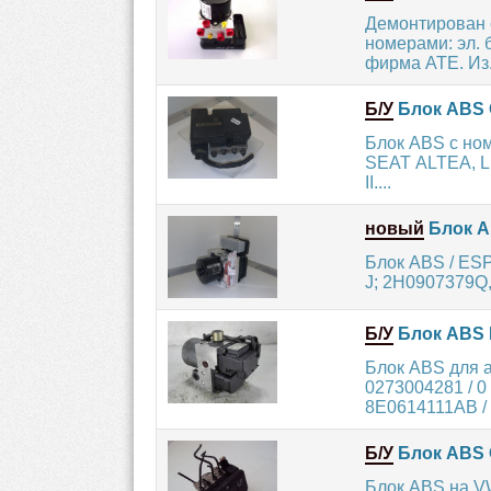
Демонтирован 
номерами: эл. б
фирма ATE. Из.
Б/У
Блок ABS 
Блок ABS с но
SEAT ALTEA, L
II....
новый
Блок A
Блок ABS / ES
J; 2H0907379Q, 
Б/У
Блок ABS B
Блок ABS для 
0273004281 / 0
8E0614111AB / 
Б/У
Блок ABS 
Блок ABS на V