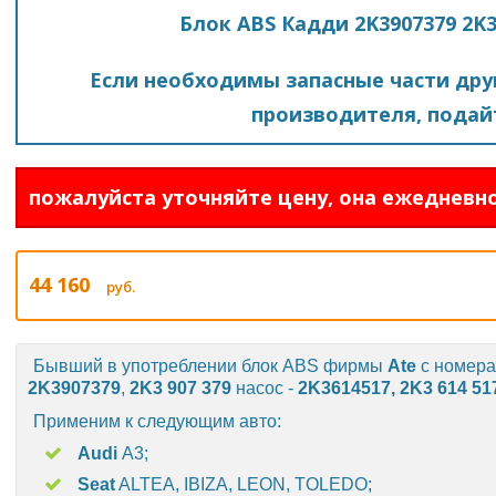
Блок ABS Кадди 2K3907379 2K
Если необходимы запасные части друг
производителя, подайт
пожалуйста уточняйте цену, она ежедневно
44 160
руб.
Бывший в употреблении блок ABS фирмы
Ate
с номер
2K3907379
,
2K3 907 379
насос -
2K3614517,
2K3 614 51
Применим к следующим авто:
Audi
A3;
Seat
ALTEA, IBIZA, LEON, TOLEDO;