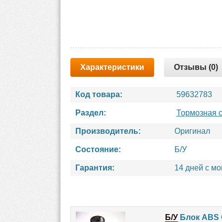
Характеристики
Отзывы (0)
Код товара:
59632783
Раздел:
Тормозная 
Производитель:
Оригинал
Состояние:
Б/У
Гарантия:
14 дней с м
Б/У
Блок ABS О