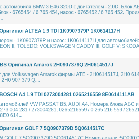
с автомобиля BMW 3 E46 320D с двигателем - 2.0D. Блок A
лок - 6765454 / 6 765 454, насос - 6765452 / 6 765 452. Прои
..
Оригинал ALTEA 1.9 TDI 1K0907379P 1K0614117H
мером - 1K0907379P и насос: 1K0614117H для автомобилей:
EON II, TOLEDO; VOLKSWAGEN CADDY III, GOLF V; SKOD
BS Оригинал Amarok 2H0907379Q 2H0614517J
P для Volkswagen Amarok фирмы ATE - 2H0614517J, 2H0 614
2H0 907 379 Q....
OSCH A4 1.9 TDI 0273004281 0265216559 8E0614111AB
автомобилей VW PASSAT B5, AUDI A4. Номера блока АБС и
 273 004 281 / 273004281, 0265216559 / 0 265 216 559 / 2652
8E0 614...
Оригинал GOLF 7 5Q0907379D 5Q0614517C
W GOLF 7 5Q0907379D 5Q0614517C Номер детали :5Q0907