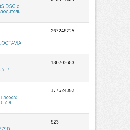
BS DSC с
зводитель -
A OCTAVIA
 517
 насоса:
16559,
379D