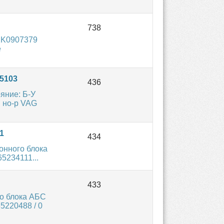
1K0907379
е
5103
яние: Б-У
й но-р VAG
1
онного блока
5234111...
о блока АБС
5220488 / 0