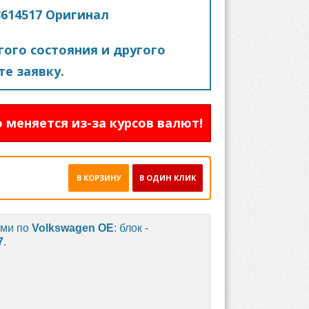
3614517 Оригинал
ого состояния и другого
е заявку.
 меняется из-за курсов валют!
В КОРЗИНУ
В ОДИН КЛИК
ами по
Volkswagen OE
: блок -
7
.