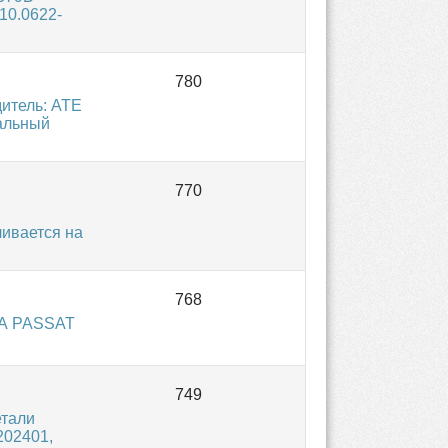
10.0622-
итель: ATE
альный
ивается на
НА PASSAT
тали
202401,