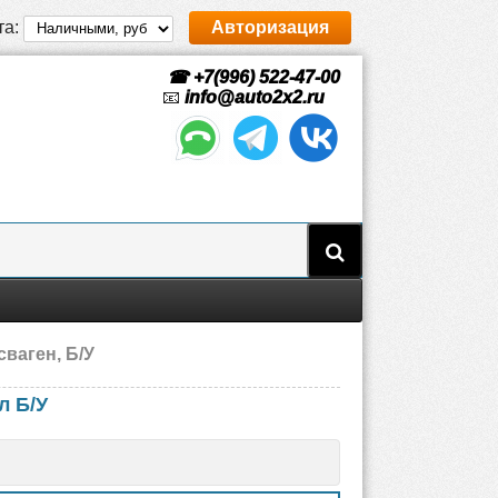
та:
Авторизация
☎ +7(996) 522-47-00
📧
info@auto2x2.ru
ваген, Б/У
л Б/У