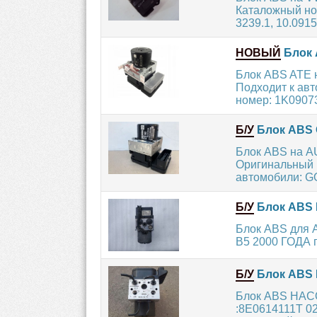
Каталожный но
3239.1, 10.0915
НОВЫЙ
Блок 
Блок ABS ATE 
Подходит к ав
номер: 1K0907
Б/У
Блок ABS 
Блок ABS на A
Оригинальный 
автомобили: GOL
Б/У
Блок ABS 
Блок ABS для
B5 2000 ГОДА пр
Б/У
Блок ABS 
Блок ABS НАСО
:8E0614111T 0