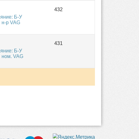
яние: Б-У
 н-р VAG
яние: Б-У
й ном. VAG