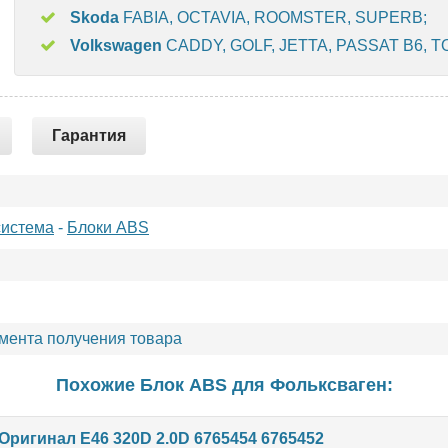
Skoda
FABIA, OCTAVIA, ROOMSTER, SUPERB;
Volkswagen
CADDY, GOLF, JETTA, PASSAT B6, 
Гарантия
система
-
Блоки ABS
омента получения товара
Похожие Блок ABS для
Фольксваген
:
ригинал E46 320D 2.0D 6765454 6765452