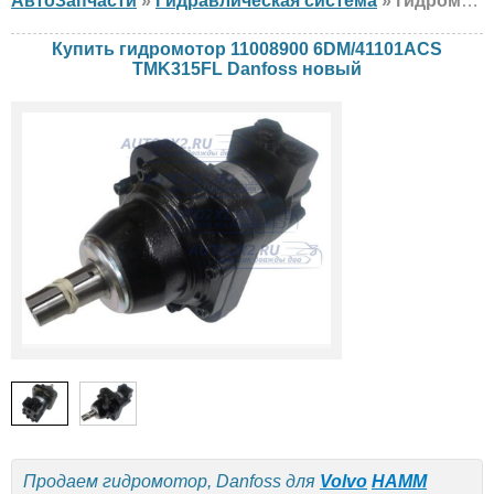
АвтоЗапчасти
»
Гидравлическая система
» гидромотор Danfoss 11008900 6DM/41101ACS TMK315FL Volvo, HAMM, Komatsu, новый
Купить гидромотор 11008900 6DM/41101ACS
TMK315FL Danfoss новый
Продаем гидромотор, Danfoss для
Volvo
HAMM