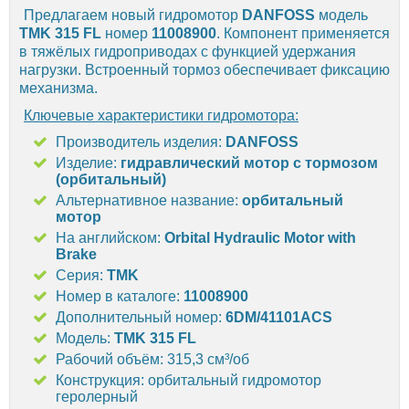
Предлагаем новый гидромотор
DANFOSS
модель
TMK 315 FL
номер
11008900
. Компонент применяется
в тяжёлых гидроприводах с функцией удержания
нагрузки. Встроенный тормоз обеспечивает фиксацию
механизма.
Ключевые характеристики гидромотора:
Производитель изделия:
DANFOSS
Изделие:
гидравлический мотор с тормозом
(орбитальный)
Альтернативное название:
орбитальный
мотор
На английском:
Orbital Hydraulic Motor with
Brake
Серия:
TMK
Номер в каталоге:
11008900
Дополнительный номер:
6DM/41101ACS
Модель:
TMK 315 FL
Рабочий объём: 315,3 см³/об
Конструкция: орбитальный гидромотор
геролерный