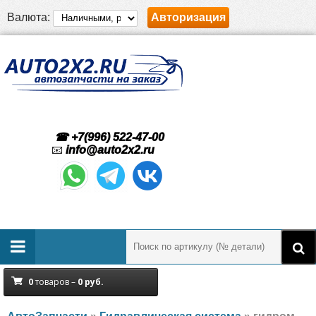
Валюта:
Авторизация
☎ +7(996) 522-47-00
📧
info@auto2x2.ru
0
товаров –
0
руб.