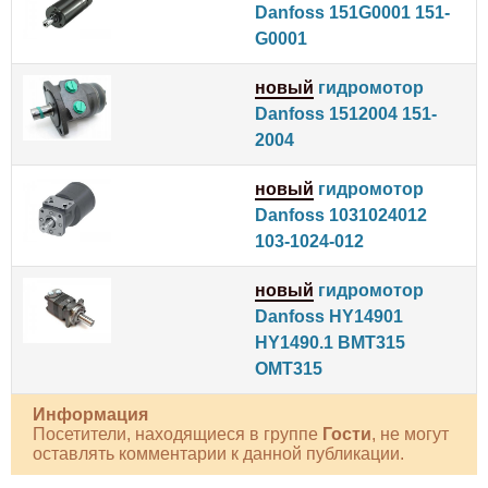
Danfoss 151G0001 151-
G0001
новый
гидромотор
Danfoss 1512004 151-
2004
новый
гидромотор
Danfoss 1031024012
103-1024-012
новый
гидромотор
Danfoss HY14901
HY1490.1 BMT315
OMT315
Информация
Посетители, находящиеся в группе
Гости
, не могут
оставлять комментарии к данной публикации.