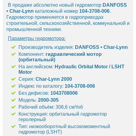
В продаже абсолютно новый гидромотор
DANFOSS
• Char-Lynn
каталожный номер
104-3708-006
.
Гидромотор применяется в гидроприводах
строительной, сельскохозяйственной, коммунальной и
промышленной техники.
Параметры гидромотора:
Производитель изделия:
DANFOSS • Char-Lynn
Компонент:
гидравлический мотор
(орбитальный)
На английском:
Hydraulic Orbital Motor / LSHT
Motor
Серия:
Char-Lynn 2000
Индекс по каталогу:
104-3708-006
Без дефисов:
1043708006
Модель:
2000-305
Рабочий объём: 306,6 см³/об
Конструкция: орбитальный гидромотор
геролерный
Тип: низкооборотный высокомоментный
гидромотор (LSHT)