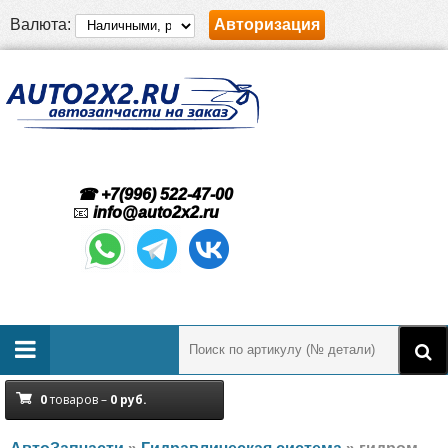
Валюта:
Авторизация
☎ +7(996) 522-47-00
📧
info@auto2x2.ru
0
товаров –
0
руб.