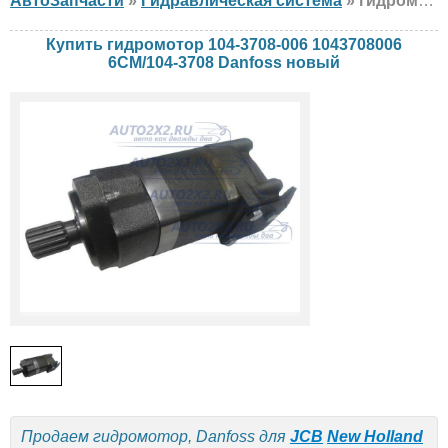
АвтоЗапчасти
»
Гидравлическая система
» гидромотор Danfoss 104-3708-006 1043708006 6CM/104-3708 JCB, New Holland, CASE, новый
Купить гидромотор 104-3708-006 1043708006
6CM/104-3708 Danfoss новый
Продаем гидромотор, Danfoss для
JCB
New Holland