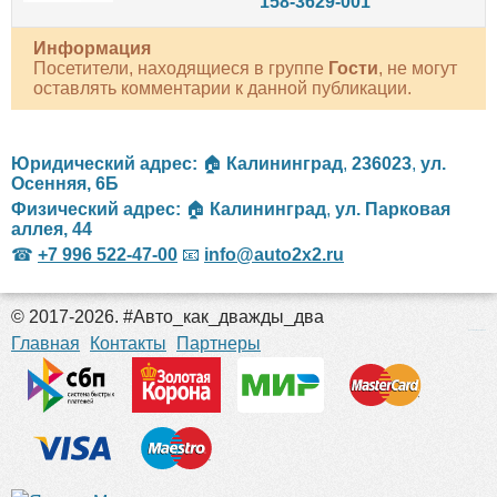
158-3629-001
Информация
Посетители, находящиеся в группе
Гости
, не могут
оставлять комментарии к данной публикации.
Юридический адрес:
🏠
Калининград
,
236023
,
ул.
Осенняя, 6Б
Физический адрес:
🏠
Калининград
,
ул. Парковая
аллея, 44
☎
+7 996 522-47-00
📧
info@auto2x2.ru
© 2017-2026. #Авто_как_дважды_два
российские сериалы
Главная
Контакты
Партнеры