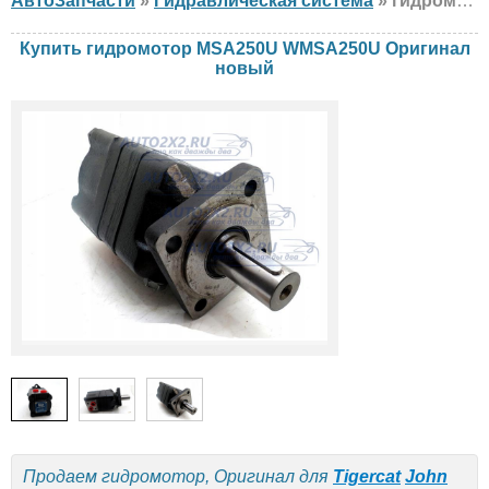
АвтоЗапчасти
»
Гидравлическая система
» гидромотор Оригинал MSA250U WMSA250U Tigercat, John Deere, Hako, новый
Купить гидромотор MSA250U WMSA250U Оригинал
новый
Продаем гидромотор, Оригинал для
Tigercat
John