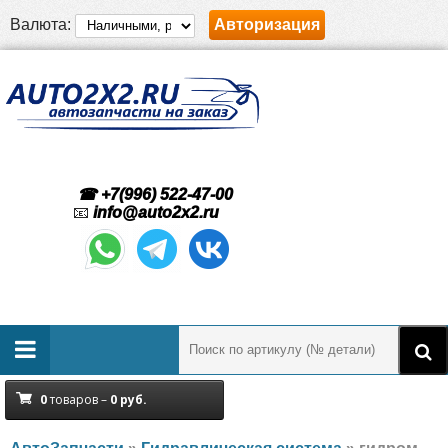
Валюта:
Авторизация
☎ +7(996) 522-47-00
📧
info@auto2x2.ru
0
товаров –
0
руб.