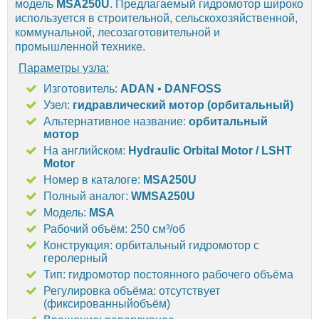
модель
MSA250U
. Предлагаемый гидромотор широко
используется в строительной, сельскохозяйственной,
коммунальной, лесозаготовительной и
промышленной технике.
Параметры узла:
Изготовитель:
ADAN
•
DANFOSS
Узел:
гидравлический мотор (орбитальный)
Альтернативное название:
орбитальный
мотор
На английском:
Hydraulic Orbital Motor / LSHT
Motor
Номер в каталоге:
MSA250U
Полный аналог:
WMSA250U
Модель:
MSA
Рабочий объём: 250 см³/об
Конструкция: орбитальный гидромотор с
геролерный
Тип: гидромотор постоянного рабочего объёма
Регулировка объёма: отсутствует
(фиксированныйобъём)