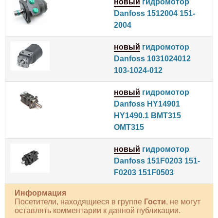
новый
гидромотор
Danfoss 1512004 151-
2004
новый
гидромотор
Danfoss 1031024012
103-1024-012
новый
гидромотор
Danfoss HY14901
HY1490.1 BMT315
OMT315
новый
гидромотор
Danfoss 151F0203 151-
F0203 151F0503
Информация
Посетители, находящиеся в группе
Гости
, не могут
оставлять комментарии к данной публикации.