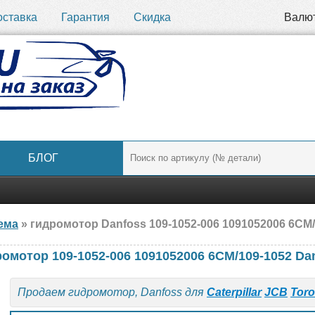
оставка
Гарантия
Скидка
Валю
БЛОГ
ема
» гидромотор Danfoss 109-1052-006 1091052006 6CM/10
ромотор 109-1052-006 1091052006 6CM/109-1052 Da
Продаем гидромотор, Danfoss для
Caterpillar
JCB
Toro