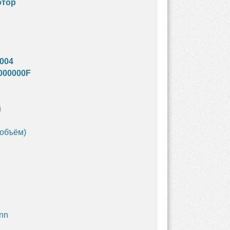
отор
-004
000000F
й
 объём)
nn