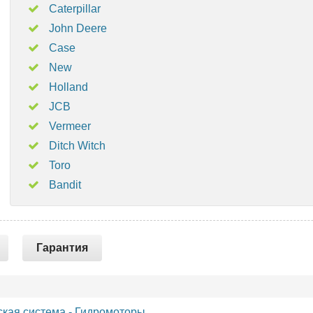
Caterpillar
John Deere
Case
New
Holland
JCB
Vermeer
Ditch Witch
Toro
Bandit
Гарантия
ская система
-
Гидромоторы