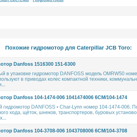
Похожие гидромотор для
Caterpillar
JCB
Toro
:
отор Danfoss 1516300 151-6300
ый в упаковке гидромотор DANFOSS модель OMRW50 номе
пользуют в приводах колес компактной техники, коммуналь
...
тор Danfoss 104-1474-006 1041474006 6CM/104-1474
й гидромотор DANFOSS • Char-Lynn номер 104-1474-006. П
ого хода, щёток, шнеков, транспортеров, буровых установо
...
тор Danfoss 104-3708-006 1043708006 6CM/104-3708