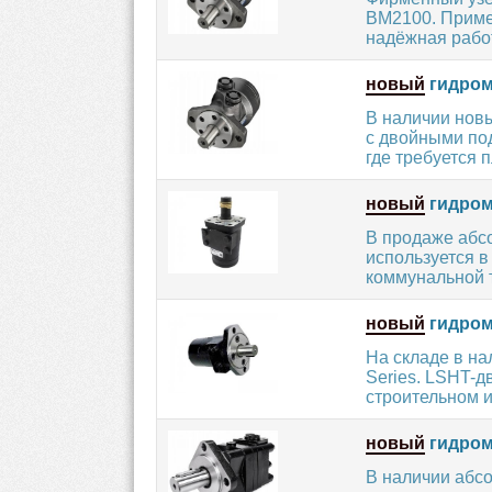
BM2100. Примен
надёжная работ
новый
гидром
В наличии нов
с двойными по
где требуется п
новый
гидромо
В продаже абс
используется в
коммунальной т
новый
гидром
На складе в н
Series. LSHT-д
строительном и.
новый
гидром
В наличии абс