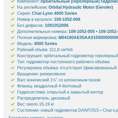
Компонент:
орбитальный (геролерный) гидром
На английском:
Orbital Hydraulic Motor (Geroler)
Серия:
Char-Lynn 4000 Series
Номер в каталоге:
109-1052-006
Без дефисов:
1091052006
Дополнительные номера:
109-1052-005 • 109-1052
Полная маркировка:
M04190AE05AA01000000000
Модель:
4000 Series
Рабочий объём: 311,8 см³/об
Конструкция: орбитальный гидромотор геролерны
Тип: гидромотор постоянного рабочего объёма
Регулировка объёма: отсутствует (фиксированный
Вращение: реверсивное
Вал: конический 1¼" со шпоночным пазом
Фланец: квадратный 4-болтовый
Гидросистема: открытый и закрытый контур
Распределитель: дисковый
Вес: около 16-19 кг
Состояние: новый гидромотор DANFOSS • Char-Ly
Заводские номера, аналоги: