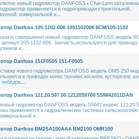
олютно новый гидромотор DANFOSS • Char-Lynn каталожн
Гидромотор применяется в гидроприводах строительной,
венной, коммунальной и...
тор Danfoss 105-1102-006 1051102006 6CM/105-1102
аказать совершенно новый гидромотор DANFOSS модель 6
 артикул 105-1102-006. Запчасть используется для привода
зчиков и...
отор Danfoss 151F0505 151-F0505
ставку нового гидромотора DANFOSS модель OMS 250 инд
льзуется в приводах колес техники, косилок, кусторезов, ш
лебёдок,...
отор Danfoss 121.20.597.00 1212059700 5SM/42011DAN
новый гидромотор DANFOSS модель SNM2 индекс 121.20.5
око применяется в гидравлических системах сельскохозяйс
коммунальной и...
отор Danfoss BM2SA100AAA BM2100 OMR100
л в наличии на складе - новый гидромотор PRESKO • DAN