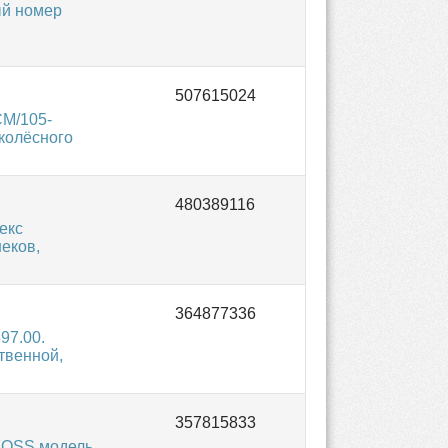
ый номер
CM/105-
 колёсного
екс
неков,
97.00.
твенной,
FOSS модель