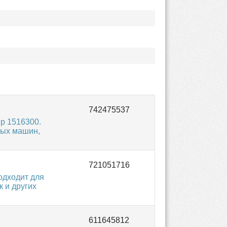
р 1516300.
ных машин,
одходит для
к и других