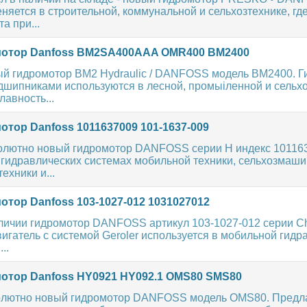
яется в строительной, коммунальной и сельхозтехнике, где
а при...
отор Danfoss BM2SA400AAA OMR400 BM2400
ый гидромотор BM2 Hydraulic / DANFOSS модель BM2400. 
дшипниками используются в лесной, промыiленной и сельхо
лавность...
тор Danfoss 1011637009 101-1637-009
олютно новый гидромотор DANFOSS серии H индекс 101163
 гидравлических системах мобильной техники, сельхозмаши
ехники и...
отор Danfoss 103-1027-012 1031027012
аличии гидромотор DANFOSS артикул 103-1027-012 серии Ch
вигатель с системой Geroler используется в мобильной гидр
..
отор Danfoss HY0921 HY092.1 OMS80 SMS80
олютно новый гидромотор DANFOSS модель OMS80. Предл