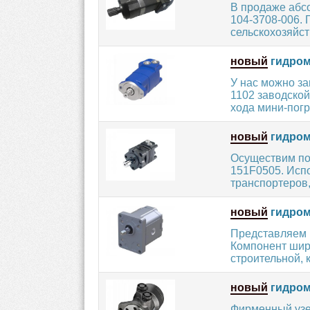
В продаже абс
104-3708-006. 
сельскохозяйст
новый
гидромо
У нас можно з
1102 заводской
хода мини-погру
новый
гидром
Осуществим по
151F0505. Испо
транспортеров, 
новый
гидром
Представляем 
Компонент шир
строительной, 
новый
гидром
Фирменный узе