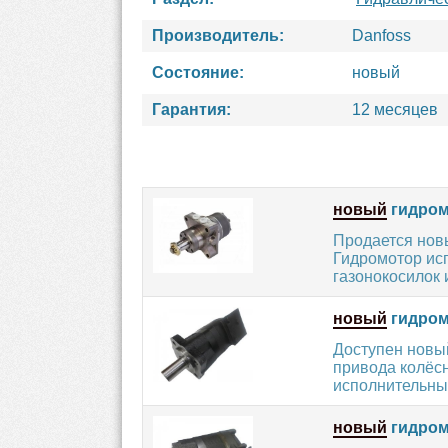
Производитель:
Danfoss
Состояние:
новый
Гарантия:
12 месяцев
новый
гидром
Продается нов
Гидромотор ис
газонокосилок и
новый
гидромо
Доступен новы
привода колёсн
исполнительных
новый
гидромо