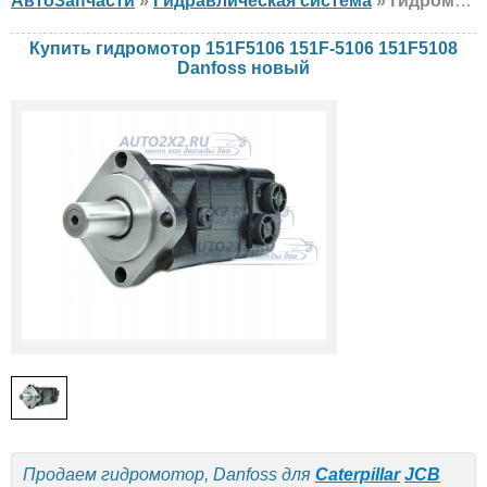
АвтоЗапчасти
»
Гидравлическая система
» гидромотор Danfoss 151F5106 151F-5106 151F5108 Caterpillar, JCB, Liebherr, новый
Купить гидромотор 151F5106 151F-5106 151F5108
Danfoss новый
Продаем гидромотор, Danfoss для
Caterpillar
JCB