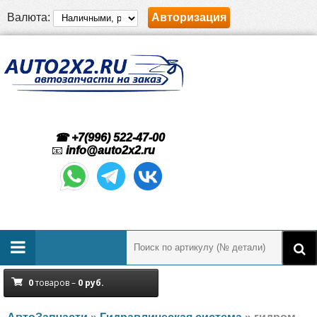
Валюта:
Авторизация
☎ +7(996) 522-47-00
📧
info@auto2x2.ru
0
товаров –
0
руб.