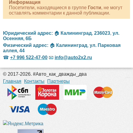
Информация
Посетители, находящиеся в группе
Гости
, не могут
оставлять комментарии к данной публикации.
Юридический адрес:
🏠
Калининград
,
236023
,
ул.
Осенняя, 6Б
Физический адрес:
🏠
Калининград
,
ул. Парковая
аллея, 44
☎
+7 996 522-47-00
📧
info@auto2x2.ru
© 2017-2026. #Авто_как_дважды_два
российские сериалы
Главная
Контакты
Партнеры