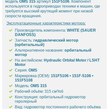
модель
OMS 315
артикул
151F5106
. Компонент
используется в гидроприводах техники и машин, где
требуется высокий крутящий момент при низкой
скорости вращения.
Эксплуатационные характеристики мотора:
Производитель компонента:
WHITE (SAUER
DANFOSS)
Запчасть:
гидравлический мотор
(орбитальный)
Альтернативное название:
орбитальный
мотор
На английском:
Hydraulic Orbital Motor / LSHT
Motor
Серия:
OMS
Маркировка (OEM):
151F5106 • 151F-5106 •
151F5108
Модель:
OMS 315
Рабочий объём: 315 см³/об
Конструкция: орбитальный гидромотор
геролерный
Вид: гидромотор постоянного рабочего объёма