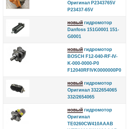
Оригинал P2343765V
P23437-65V
новый
гидромотор
Danfoss 151G0001 151-
G0001
новый
гидромотор
BOSCH F12-040-RF-IV-
K-000-0000-P0
F12040RFIVK0000000P0
новый
гидромотор
Оригинал 3322654065
332/2654065
новый
гидромотор
Оригинал
TE0260CW410AAAB