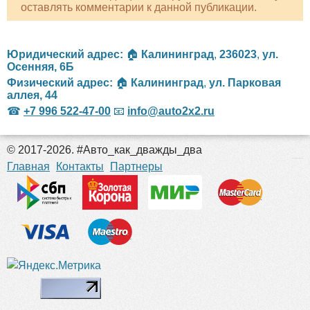
оставлять комментарии к данной публикации.
Юридический адрес:
🏠
Калининград
,
236023
,
ул.
Осенняя, 6Б
Физический адрес:
🏠
Калининград
,
ул. Парковая
аллея, 44
☎
+7 996 522-47-00
📧
info@auto2x2.ru
© 2017-2026. #Авто_как_дважды_два
российские сериалы
Главная
Контакты
Партнеры