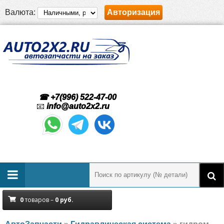
Валюта:
Авторизация
☎ +7(996) 522-47-00
📧
info@auto2x2.ru
0
товаров –
0
руб.