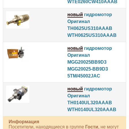
WTE0260CW410AAAB
новый
гидромотор
Оригинал
TH0625US310AAAB
WTH0625US310AAAB
новый
гидромотор
Оригинал
MGG20025BB9D3
MGG20025-BB9D3
5TM/45002JAC
новый
гидромотор
Оригинал
TH0140UL320AAAB
WTH0140UL320AAAB
Информация
Посетители, находящиеся в группе
Гости
, не могут