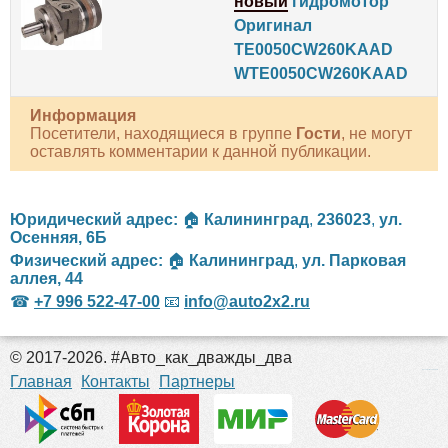
новый
гидромотор
Оригинал
TE0050CW260KAAD
WTE0050CW260KAAD
Информация
Посетители, находящиеся в группе
Гости
, не могут
оставлять комментарии к данной публикации.
Юридический адрес:
🏠
Калининград
,
236023
,
ул.
Осенняя, 6Б
Физический адрес:
🏠
Калининград
,
ул. Парковая
аллея, 44
☎
+7 996 522-47-00
📧
info@auto2x2.ru
© 2017-2026. #Авто_как_дважды_два
российские сериалы
Главная
Контакты
Партнеры