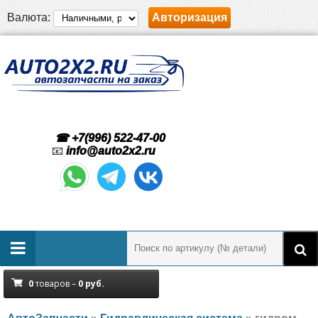
Валюта:
Авторизация
☎ +7(996) 522-47-00
📧
info@auto2x2.ru
0
товаров –
0
руб.