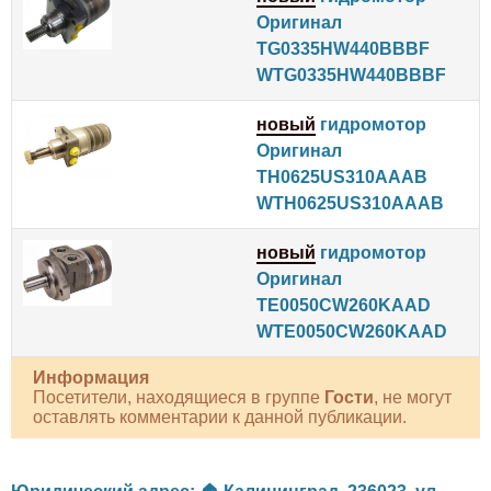
Оригинал
TG0335HW440BBBF
WTG0335HW440BBBF
новый
гидромотор
Оригинал
TH0625US310AAAB
WTH0625US310AAAB
новый
гидромотор
Оригинал
TE0050CW260KAAD
WTE0050CW260KAAD
Информация
Посетители, находящиеся в группе
Гости
, не могут
оставлять комментарии к данной публикации.