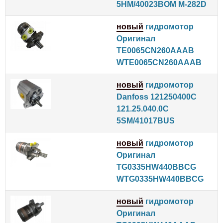
5HM/40023BOM M-282D
новый
гидромотор
Оригинал
TE0065CN260AAAB
WTE0065CN260AAAB
новый
гидромотор
Danfoss 121250400C
121.25.040.0C
5SM/41017BUS
новый
гидромотор
Оригинал
TG0335HW440BBCG
WTG0335HW440BBCG
новый
гидромотор
Оригинал