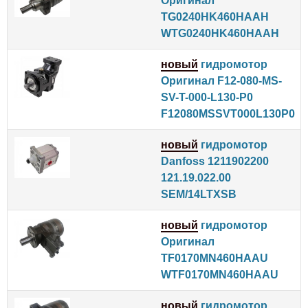
Оригинал
TG0240HK460HAAH
WTG0240HK460HAAH
новый
гидромотор
Оригинал F12-080-MS-
SV-T-000-L130-P0
F12080MSSVT000L130P0
новый
гидромотор
Danfoss 1211902200
121.19.022.00
SEM/14LTXSB
новый
гидромотор
Оригинал
TF0170MN460HAAU
WTF0170MN460HAAU
новый
гидромотор