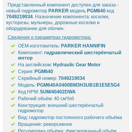
Представленный компонент доступен для заказа -
новый гидромотор
PARKER
модель
PGM640
код
7049219034
. Назначение компонента: косилки,
кусторезы, мульчеры, дорожные косилки и
оборудование для обочин.
Сведения о параметрах гидромотора:
OEM-изготовитель:
PARKER HANNIFIN
Компонент:
гидравлический шестерёнчатый
мотор
На английском:
Hydraulic Gear Motor
Серия:
PGM640
Серийный номер:
7049219034
Модель:
PGM640A0400BM3H3UB1B1E5E5G4
Код HPM:
5UM/40402DWA
Рабочий объём: 40 см³/об
Конструкция: внешний шестерёнчатый
гидромотор
Вид: гидромотор постоянного рабочего объёма
Вращение: реверсивное
Регулировка объёма: фиксированный объём