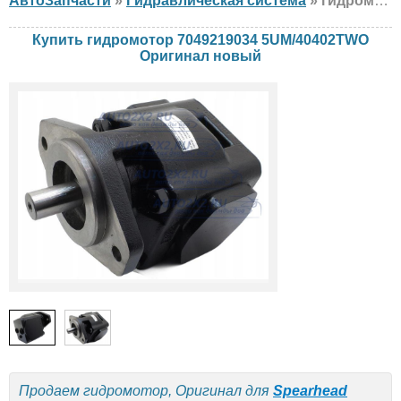
АвтоЗапчасти
»
Гидравлическая система
» гидромотор Оригинал 7049219034 5UM/40402TWO Spearhead, Twose, новый
Купить гидромотор 7049219034 5UM/40402TWO
Оригинал новый
Продаем гидромотор, Оригинал для
Spearhead