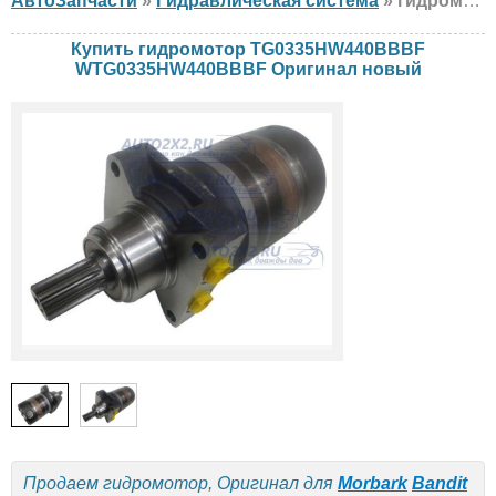
АвтоЗапчасти
»
Гидравлическая система
» гидромотор Оригинал TG0335HW440BBBF WTG0335HW440BBBF Morbark, Bandit, Toro, новый
Купить гидромотор TG0335HW440BBBF
WTG0335HW440BBBF Оригинал новый
Продаем гидромотор, Оригинал для
Morbark
Bandit