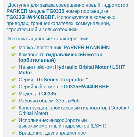
Доступен для заказа совершенно новый гидромотор
PARKER
модель
TG0335
номер поставщика
TG0335HW440BBBF
. Используется в колесных
приводах, траншеекопателях, коммунальной,
строительной и сельхозтехники.
Эксплуатационные характеристики:
Марка / поставщик:
PARKER HANNIFIN
Компонент:
гидравлический мотор
(орбитальный)
На английском:
Hydraulic Orbital Motor / LSHT
Motor
Серия:
TG Series Torqmotor™
Серийный номер:
TG0335HW440BBBF
Модель:
TG0335
Рабочий объём: 335 см³/об
Конструкция: орбитальный гидромотор (Gerotor /
Orbital Motor)
Исполнение: низкооборотный
высокомоментный гидромотор (LSHT)
Вращение: двунаправленное