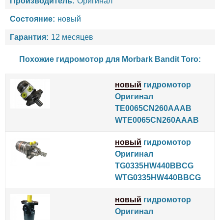
Производитель:
Оригинал
Состояние:
новый
Гарантия:
12 месяцев
Похожие гидромотор для
Morbark
Bandit
Toro
:
новый
гидромотор
Оригинал
TE0065CN260AAAB
WTE0065CN260AAAB
новый
гидромотор
Оригинал
TG0335HW440BBCG
WTG0335HW440BBCG
новый
гидромотор
Оригинал