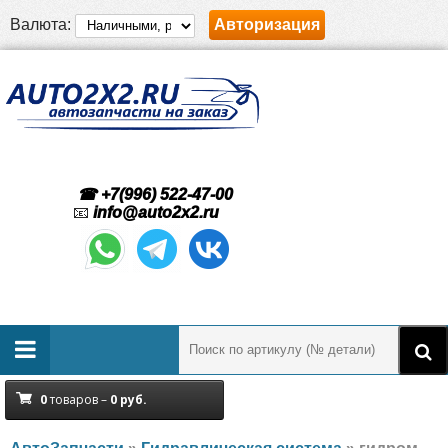
Валюта:
Авторизация
☎ +7(996) 522-47-00
📧
info@auto2x2.ru
0
товаров –
0
руб.