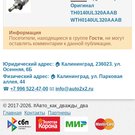
Оригинал
TH0140UL320AAAB
WTH0140UL320AAAB
Информация
Посетители, находящиеся в группе
Гости
, не могут
оставлять комментарии к данной публикации.
Юридический адрес:
🏠
Калининград
,
236023
,
ул.
Осенняя, 6Б
Физический адрес:
🏠
Калининград
,
ул. Парковая
аллея, 44
☎
+7 996 522-47-00
📧
info@auto2x2.ru
© 2017-2026. #Авто_как_дважды_два
российские сериалы
Главная
Контакты
Партнеры