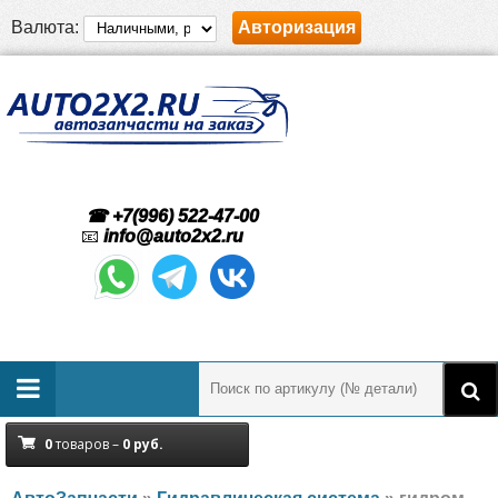
Валюта:
Авторизация
☎ +7(996) 522-47-00
📧
info@auto2x2.ru
0
товаров –
0
руб.