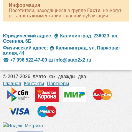
Информация
Посетители, находящиеся в группе
Гости
, не могут
оставлять комментарии к данной публикации.
Юридический адрес:
🏠
Калининград
,
236023
,
ул.
Осенняя, 6Б
Физический адрес:
🏠
Калининград
,
ул. Парковая
аллея, 44
☎
+7 996 522-47-00
📧
info@auto2x2.ru
© 2017-2026. #Авто_как_дважды_два
российские сериалы
Главная
Контакты
Партнеры