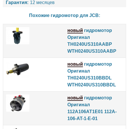
Гарантия:
12 месяцев
Похожие гидромотор для
JCB
:
новый
гидромотор
Оригинал
TH0240US310AABP
WTH0240US310AABP
новый
гидромотор
Оригинал
TH0240US310BBDL
WTH0240US310BBDL
новый
гидромотор
Оригинал
112A106AT1E01 112A-
106-AT-1-E-01