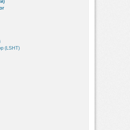
й)
or
й
р (LSHT)