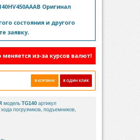
140HV450AAAB Оригинал
ого состояния и другого
е заявку.
 меняется из-за курсов валют!
В КОРЗИНУ
В ОДИН КЛИК
R
модель
TG140
артикул
 хода погрузчиков, подъемников,