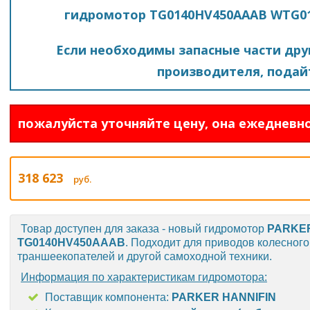
гидромотор TG0140HV450AAAB WTG0
Если необходимы запасные части друг
производителя, подайт
пожалуйста уточняйте цену, она ежедневно
318 623
руб.
Товар доступен для заказа - новый гидромотор
PARKE
TG0140HV450AAAB
. Подходит для приводов колесного
траншеекопателей и другой самоходной техники.
Информация по характеристикам гидромотора:
Поставщик компонента:
PARKER HANNIFIN