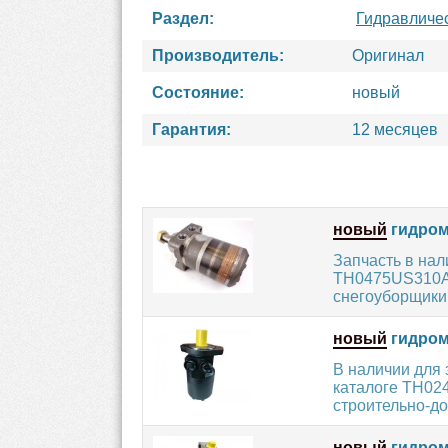
Раздел:
Гидравличе
Производитель:
Оригинал
Состояние:
новый
Гарантия:
12 месяцев
новый
гидром
Запчасть в на
TH0475US310AA
снегоуборщики,
новый
гидром
В наличии для
каталоге TH02
строительно-до
новый
гидром