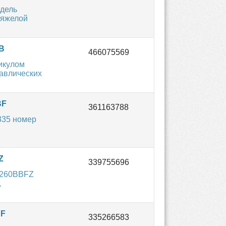
одель
тяжелой
B
икулом
авлических
BF
335 номер
Z
W260BBFZ
,
BF