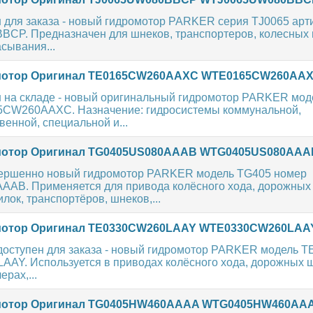
 для заказа - новый гидромотор PARKER серия TJ0065 арт
CP. Предназначен для шнеков, транспортеров, колесных 
сывания...
отор Оригинал TE0165CW260AAXC WTE0165CW260AA
н на складе - новый оригинальный гидромотор PARKER мод
5CW260AAXC. Назначение: гидросистемы коммунальной,
венной, специальной и...
отор Оригинал TG0405US080AAAB WTG0405US080AAA
ершенно новый гидромотор PARKER модель TG405 номер
AB. Применяется для привода колёсного хода, дорожных 
лок, транспортёров, шнеков,...
отор Оригинал TE0330CW260LAAY WTE0330CW260LAA
доступен для заказа - новый гидромотор PARKER модель T
AY. Используется в приводах колёсного хода, дорожных щ
ерах,...
отор Оригинал TG0405HW460AAAA WTG0405HW460AA