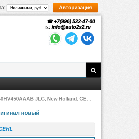
та:
Авторизация
☎ +7(996) 522-47-00
📧
info@auto2x2.ru
AAAB JLG, New Holland, GEHL, новый
игинал новый
GEHL