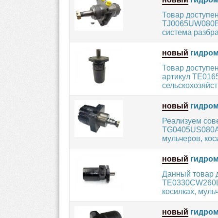
Товар доступен
TJ0065UW080BB
система разбра
новый
гидром
Товар доступе
артикул TE016
сельскохозяйст
новый
гидром
Реализуем сов
TG0405US080AA
мульчеров, коси
новый
гидром
Данный товар 
TE0330CW260LA
косилках, мульч
новый
гидром