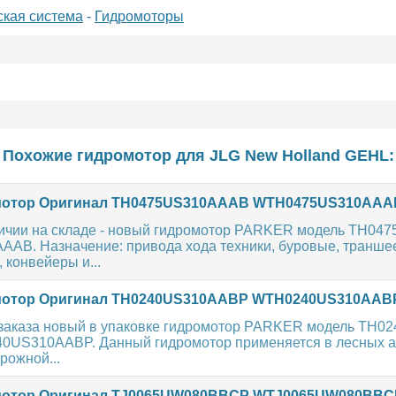
ская система
-
Гидромоторы
Похожие гидромотор для
JLG
New Holland
GEHL
:
отор Оригинал TH0475US310AAAB WTH0475US310AAA
личии на складе - новый гидромотор PARKER модель TH0475
AB. Назначение: привода хода техники, буровые, транше
 конвейеры и...
отор Оригинал TH0240US310AABP WTH0240US310AAB
 заказа новый в упаковке гидромотор PARKER модель TH02
40US310AABP. Данный гидромотор применяется в лесных аг
рожной...
отор Оригинал TJ0065UW080BBCP WTJ0065UW080BBC