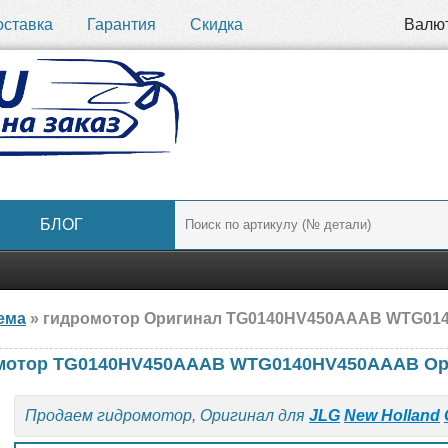
оставка
Гарантия
Скидка
Валю
БЛОГ
ема
» гидромотор Оригинал TG0140HV450AAAB WTG0140HV450
омотор TG0140HV450AAAB WTG0140HV450AAAB Ор
Продаем гидромотор, Оригинал для
JLG
New Holland