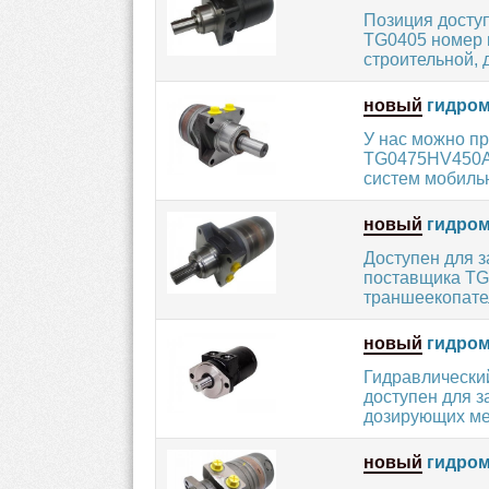
Позиция досту
TG0405 номер 
строительной, д
новый
гидром
У нас можно п
TG0475HV450AA
систем мобильн
новый
гидром
Доступен для 
поставщика TG
траншеекопател
новый
гидром
Гидравлическ
доступен для з
дозирующих мех
новый
гидром