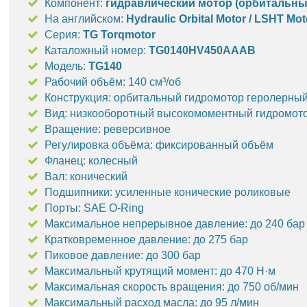
Компонент:
гидравлический мотор (орбитальны
На английском:
Hydraulic Orbital Motor / LSHT Mot
Серия:
TG Torqmotor
Каталожный номер:
TG0140HV450AAAB
Модель:
TG140
Рабочий объём: 140 см³/об
Конструкция: орбитальный гидромотор геролерны
Вид: низкооборотный высокомоментный гидромото
Вращение: реверсивное
Регулировка объёма: фиксированный объём
Фланец: колесный
Вал: конический
Подшипники: усиленные конические роликовые
Порты: SAE O-Ring
Максимальное непрерывное давление: до 240 бар
Кратковременное давление: до 275 бар
Пиковое давление: до 300 бар
Максимальный крутящий момент: до 470 Н·м
Максимальная скорость вращения: до 750 об/мин
Максимальный расход масла: до 95 л/мин