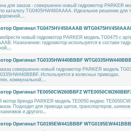
пна для заказа - совершенно новый гидромотор PARKER м
по каталогу TG0405HW460AAAA. Идеальное решение для 
орожной,...
отор Оригинал TG0475HV450AAAB WTG0475HV450AAA
риобрести новый гидромотор PARKER модель TG0475 с арт
AB. Назначение: гидромотор используется в составе гидр
ой,...
отор Оригинал TG0335HW440BBBF WTG0335HW440BB
заказа совершенно новый гидромотор PARKER модель TG0
0335HW440BBBF. Используется в колесных приводах,
ях, коммунальной,...
отор Оригинал TE0050CW260BBFZ WTE0050CW260BBF
ий мотор бренда PARKER модель TE0050 индекс TE0050C
аказа. Подходит для привода щеток, транспортеров, шнеков
анизмов и другого...
отор Оригинал TG0195EW441BBBF WTG0195EW441BB