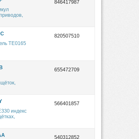
икул
приводов,
XC
ель TE0165
B
щёток,
Y
E330 индекс
ётках,
AA