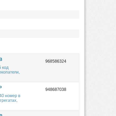
B
 код
екопатели,
P
40 номер в
регатах,
P