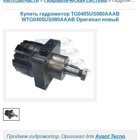
АвтоЗапчасти
»
Гидравлическая система
» гидромотор Оригинал TG0405US080AAAB WTG0405US080AAAB Avant Tecno, New Holland, John Deere, новый
Купить гидромотор TG0405US080AAAB
WTG0405US080AAAB Оригинал новый
Продаем гидромотор, Оригинал для
Avant Tecno