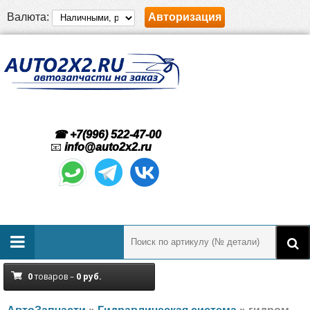
Валюта:
Авторизация
☎ +7(996) 522-47-00
📧
info@auto2x2.ru
0
товаров –
0
руб.