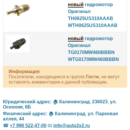
новый
гидромотор
Оригинал
TH0625US310AAAB
WTH0625US310AAAB
новый
гидромотор
Оригинал
TG0170MW460BBBN
WTG0170MW460BBBN
Информация
Посетители, находящиеся в группе
Гости
, не могут
оставлять комментарии к данной публикации.
Юридический адрес:
🏠
Калининград
,
236023
,
ул.
Осенняя, 6Б
Физический адрес:
🏠
Калининград
,
ул. Парковая
аллея, 44
☎
+7 996 522-47-00
📧
info@auto2x2.ru