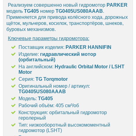
Реализуем совершенно новый гидромотор
PARKER
модель
TG405
номер
TG0405US080AAAB
.
Применяется для привода колёсного хода, дорожных
щёток, мульчеров, косилок, транспортёров, шнеков,
буровых механизмов.
Ключевые параметры гидромотора:
Поставщик изделия:
PARKER HANNIFIN
Изделие:
гидравлический мотор
(орбитальный)
На английском:
Hydraulic Orbital Motor / LSHT
Motor
Серия:
TG Torqmotor
Оригинальный номер / артикул:
TG0405US080AAAB
Модель:
TG405
Рабочий объём: 405 см³/об
Конструкция: орбитальный гидромотор
геролерный
Тип: низкооборотный высокомоментный
гидромотор (LSHT)