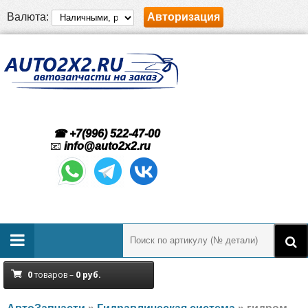
Валюта:
Авторизация
☎ +7(996) 522-47-00
📧
info@auto2x2.ru
0
товаров –
0
руб.