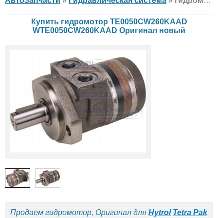
АвтоЗапчасти
»
Гидравлическая система
» гидромотор Оригинал TE0050CW260KAAD WTE0050CW260KAAD Hytrol, Tetra Pak, Crown, новый
Купить гидромотор TE0050CW260KAAD
WTE0050CW260KAAD Оригинал новый
Продаем гидромотор, Оригинал для
Hytrol
Tetra Pak