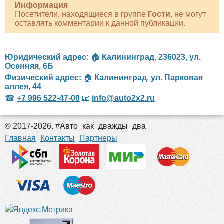
Информация
Посетители, находящиеся в группе
Гости
, не могут
оставлять комментарии к данной публикации.
Юридический адрес:
🏠
Калининград
,
236023
,
ул.
Осенняя, 6Б
Физический адрес:
🏠
Калининград
,
ул. Парковая
аллея, 44
☎
+7 996 522-47-00
📧
info@auto2x2.ru
© 2017-2026. #Авто_как_дважды_два
российские сериалы
Главная
Контакты
Партнеры