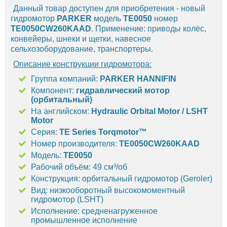
Данный товар доступен для приобретения - новый
гидромотор
PARKER
модель
TE0050
номер
TE0050CW260KAAD
. Применение: приводы колёс,
конвейеры, шнеки и щетки, навесное
сельхозоборудование, транспортеры.
Описание конструкции гидромотора:
Группа компаний:
PARKER HANNIFIN
Компонент:
гидравлический мотор
(орбитальный)
На английском:
Hydraulic Orbital Motor / LSHT
Motor
Серия:
TE Series Torqmotor™
Номер производителя:
TE0050CW260KAAD
Модель:
TE0050
Рабочий объём: 49 см³/об
Конструкция: орбитальный гидромотор (Geroler)
Вид: низкооборотный высокомоментный
гидромотор (LSHT)
Исполнение: средненагруженное
промышленное исполнение