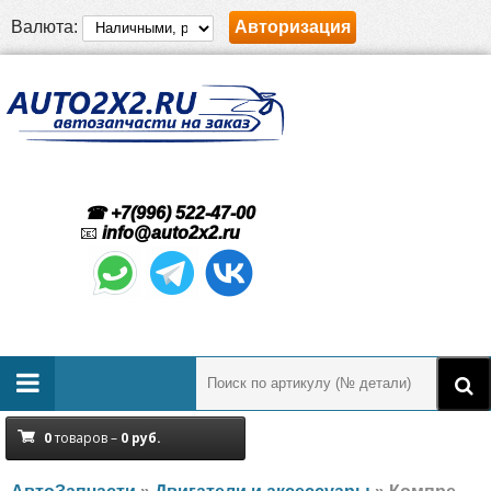
Валюта:
Авторизация
☎ +7(996) 522-47-00
📧
info@auto2x2.ru
0
товаров –
0
руб.