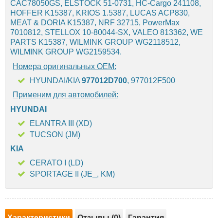
CAC78050GS, ELSTOCK 51-0731, HC-Cargo 241108,
HOFFER K15387, KRIOS 1.5387, LUCAS ACP830,
MEAT & DORIA K15387, NRF 32715, PowerMax
7010812, STELLOX 10-80044-SX, VALEO 813362, WE
PARTS K15387, WILMINK GROUP WG2118512,
WILMINK GROUP WG2159534.
Номера оригинальных OEM:
HYUNDAI/KIA
977012D700
, 977012F500
Применим для автомобилей:
HYUNDAI
ELANTRA III (XD)
TUCSON (JM)
KIA
CERATO I (LD)
SPORTAGE II (JE_, KM)
Характеристики
Отзывы (0)
Гарантия