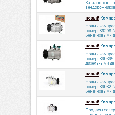
Каталожные но
внедорожников 
новый
Компре
Новый компрес
номер: 89298. 
бензиновыми д
новый
Компре
Новый компрес
номер: 890395
дизельными дви
новый
Компре
Новый компрес
номер: 89082.
бензиновыми дв
новый
Компре
Продаем совер
Номер запчасти