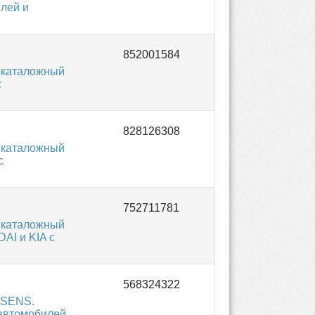
лей и
 каталожный
с
 каталожный
с
 каталожный
AI и KIA с
SSENS.
 автомобилей