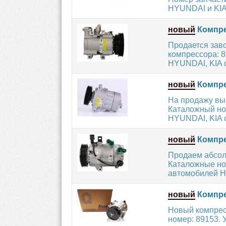
HYUNDAI и KIA 
новый
Компре
Продается зав
компрессора: 8
HYUNDAI, KIA с 
новый
Компре
На продажу вы
Каталожный но
HYUNDAI, KIA с
новый
Компре
Продаем абсол
Каталожные но
автомобилей HY
новый
Компре
Новый компрес
номер: 89153.