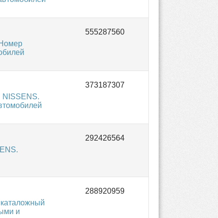
 Номер
мобилей
я NISSENS.
автомобилей
SENS.
 каталожный
ыми и