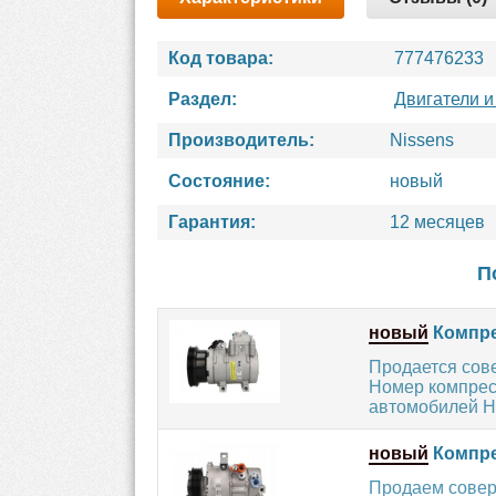
Код товара:
777476233
Раздел:
Двигатели и
Производитель:
Nissens
Состояние:
новый
Гарантия:
12 месяцев
П
новый
Компре
Продается сов
Номер компресс
автомобилей H
новый
Компре
Продаем совер