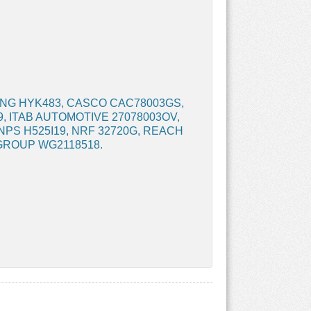
NG HYK483, CASCO CAC78003GS,
69, ITAB AUTOMOTIVE 27078003OV,
 NPS H525I19, NRF 32720G, REACH
K GROUP WG2118518.