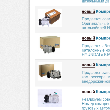
дизельными дви
новый
Компре
Продается сов
Оригинальные 
автомобилей H
новый
Компре
Продается абс
Каталожные но
HYUNDAI и KIA 
новый
Компре
Продается зав
компрессора по
внедорожников 
новый
Компре
Реализуем сов
Номер компресс
грузовых авто