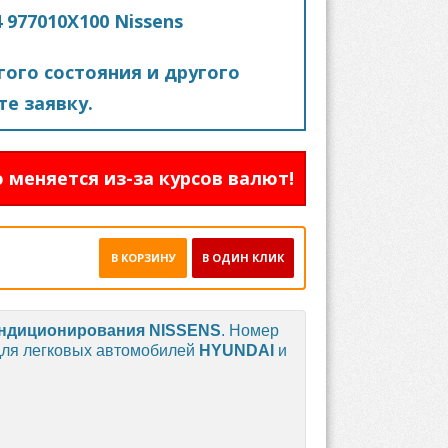
977010X100 Nissens
ого состояния и другого
е заявку.
 меняется из-за курсов валют!
В КОРЗИНУ
В ОДИН КЛИК
ондиционирования
NISSENS
. Номер
для легковых автомобилей
HYUNDAI
и