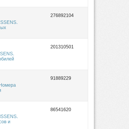
NISSENS.
вых
SSENS.
обилей
 Номера
и
NISSENS.
сов и