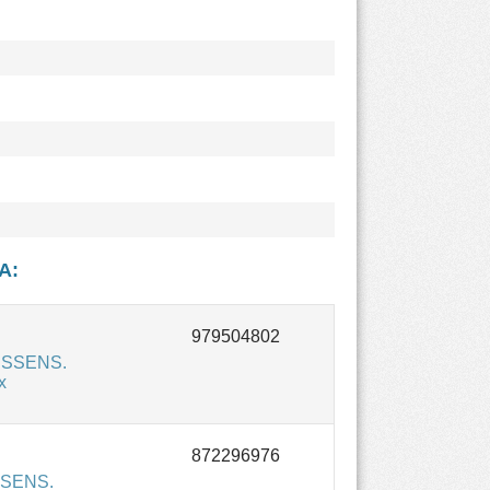
IA
:
NISSENS.
х
SSENS.