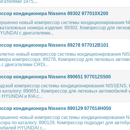
гателями 1975,...
ссор кондиционера Nissens 89302 977010X200
ершенно новый компрессор системы кондиционирования 
каталожные номера изделия: 89302. Компрессор для легко
YUNDAI с двигателями...
ссор кондиционера Nissens 89278 977012B101
олютно новый компрессор системы кондиционирования NI
мера компрессора: 89278. Компрессор для легковых автом
с двигателями CRDi...
ссор кондиционера Nissens 890651 977012S500
одской компрессор системы кондиционирования NISSENS.
 каталогу: 890651. Компрессор для легковых автомобилей 
HYUNDAI и KIA с...
ссор кондиционера Nissens 890129 977014H050
ершенно новый компрессор системы кондиционирования 
ора по каталогу: 890129. Компрессор подходит для автобу
мобилей HYUNDAI с...