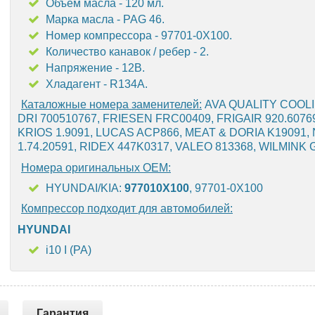
Объем масла - 120 мл.
Марка масла - PAG 46.
Номер компрессора - 97701-0X100.
Количество канавок / ребер - 2.
Напряжение - 12В.
Хладагент - R134A.
Каталожные номера заменителей:
AVA QUALITY COOLI
DRI 700510767, FRIESEN FRC00409, FRIGAIR 920.607
KRIOS 1.9091, LUCAS ACP866, MEAT & DORIA K19091,
1.74.20591, RIDEX 447K0317, VALEO 813368, WILMIN
Номера оригинальных OEM:
HYUNDAI/KIA:
977010X100
, 97701-0X100
Компрессор подходит для автомобилей:
HYUNDAI
i10 I (PA)
Гарантия