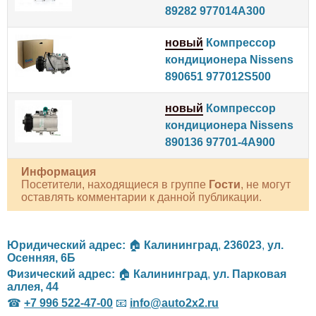
89282 977014A300
новый
Компрессор
кондиционера Nissens
890651 977012S500
новый
Компрессор
кондиционера Nissens
890136 97701-4A900
Информация
Посетители, находящиеся в группе
Гости
, не могут
оставлять комментарии к данной публикации.
Юридический адрес:
🏠
Калининград
,
236023
,
ул.
Осенняя, 6Б
Физический адрес:
🏠
Калининград
,
ул. Парковая
аллея, 44
☎
+7 996 522-47-00
📧
info@auto2x2.ru