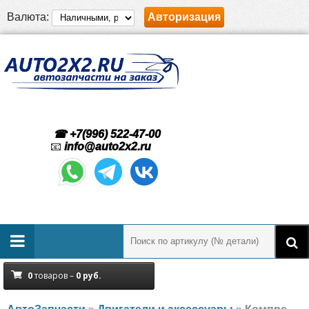
Валюта:
Авторизация
☎ +7(996) 522-47-00
📧
info@auto2x2.ru
0
товаров –
0
руб.