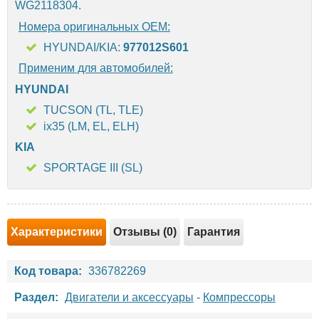
WG2118304.
Номера оригинальных OEM:
HYUNDAI/KIA:
977012S601
Применим для автомобилей:
HYUNDAI
TUCSON (TL, TLE)
ix35 (LM, EL, ELH)
KIA
SPORTAGE III (SL)
Характеристики
Отзывы (0)
Гарантия
Код товара:
336782269
Раздел:
Двигатели и аксессуары
-
Компрессоры