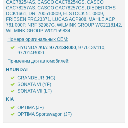
CAC78254AS, CASCO CAC78254GS, CASCO
CAC78257AS, CASCO CAC78257GS, DIEDERICHS
DCK1661, DRI 700510809, ELSTOCK 51-0809,
FRIESEN FRC23371, LUCAS ACP908, MAHLE ACP
761 000P, NRF 32987G, WILMINK GROUP WG2118142,
WILMINK GROUP WG2159834.
Номера оригинальных OEM:
HYUNDAI/KIA:
977013R000
, 977013V110,
977014R000
Применим для автомобилей:
HYUNDAI
GRANDEUR (HG)
SONATA VI (YF)
SONATA VII (LF)
KIA
OPTIMA (JF)
OPTIMA Sportswagon (JF)