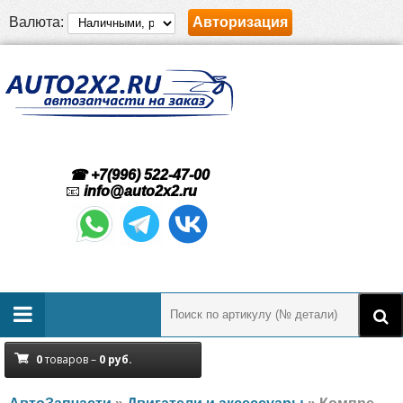
Валюта:
Авторизация
☎ +7(996) 522-47-00
📧
info@auto2x2.ru
0
товаров –
0
руб.