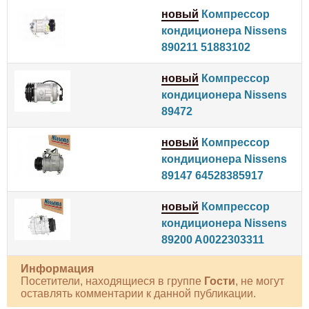
новый
Компрессор
кондиционера Nissens
890211 51883102
новый
Компрессор
кондиционера Nissens
89472
новый
Компрессор
кондиционера Nissens
89147 64528385917
новый
Компрессор
кондиционера Nissens
89200 A0022303311
Информация
Посетители, находящиеся в группе
Гости
, не могут
оставлять комментарии к данной публикации.