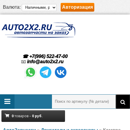
Валюта:
Авторизация
☎ +7(996) 522-47-00
📧
info@auto2x2.ru
0
товаров –
0
руб.