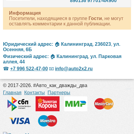
890136 97701-4A900
Информация
Посетители, находящиеся в группе
Гости
, не могут
оставлять комментарии к данной публикации.
Юридический адрес:
🏠
Калининград
,
236023
,
ул.
Осенняя, 6Б
Физический адрес:
🏠
Калининград
,
ул. Парковая
аллея, 44
☎
+7 996 522-47-00
📧
info@auto2x2.ru
© 2017-2026. #Авто_как_дважды_два
российские сериалы
Главная
Контакты
Партнеры