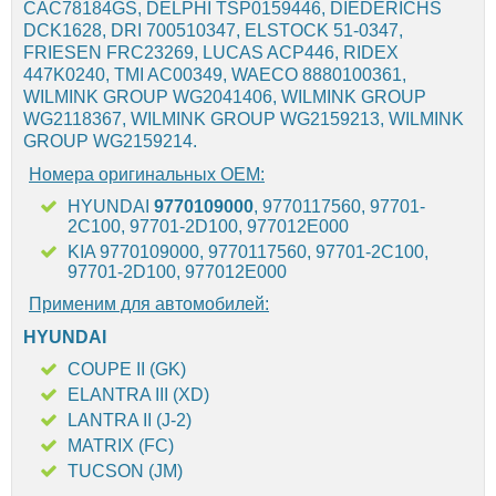
CAC78184GS, DELPHI TSP0159446, DIEDERICHS
DCK1628, DRI 700510347, ELSTOCK 51-0347,
FRIESEN FRC23269, LUCAS ACP446, RIDEX
447K0240, TMI AC00349, WAECO 8880100361,
WILMINK GROUP WG2041406, WILMINK GROUP
WG2118367, WILMINK GROUP WG2159213, WILMINK
GROUP WG2159214.
Номера оригинальных OEM:
HYUNDAI
9770109000
, 9770117560, 97701-
2C100, 97701-2D100, 977012E000
KIA 9770109000, 9770117560, 97701-2C100,
97701-2D100, 977012E000
Применим для автомобилей:
HYUNDAI
COUPE II (GK)
ELANTRA III (XD)
LANTRA II (J-2)
MATRIX (FC)
TUCSON (JM)