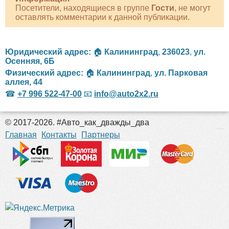
Посетители, находящиеся в группе
Гости
, не могут
оставлять комментарии к данной публикации.
Юридический адрес:
🏠
Калининград
,
236023
,
ул.
Осенняя, 6Б
Физический адрес:
🏠
Калининград
,
ул. Парковая
аллея, 44
☎
+7 996 522-47-00
📧
info@auto2x2.ru
© 2017-2026. #Авто_как_дважды_два
российские сериалы
Главная
Контакты
Партнеры