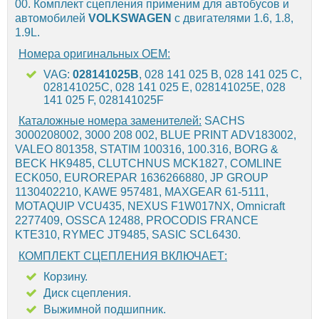
00. Комплект сцепления применим для автобусов и
автомобилей
VOLKSWAGEN
с двигателями 1.6, 1.8,
1.9L.
Номера оригинальных OEM:
VAG:
028141025B
, 028 141 025 B, 028 141 025 C,
028141025C, 028 141 025 E, 028141025E, 028
141 025 F, 028141025F
Каталожные номера заменителей:
SACHS
3000208002, 3000 208 002, BLUE PRINT ADV183002,
VALEO 801358, STATIM 100316, 100.316, BORG &
BECK HK9485, CLUTCHNUS MCK1827, COMLINE
ECK050, EUROREPAR 1636266880, JP GROUP
1130402210, KAWE 957481, MAXGEAR 61-5111,
MOTAQUIP VCU435, NEXUS F1W017NX, Omnicraft
2277409, OSSCA 12488, PROCODIS FRANCE
KTE310, RYMEC JT9485, SASIC SCL6430.
КОМПЛЕКТ СЦЕПЛЕНИЯ ВКЛЮЧАЕТ:
Корзину.
Диск сцепления.
Выжимной подшипник.