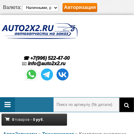
Валюта:
Авторизация
☎ +7(996) 522-47-00
📧
info@auto2x2.ru
0
товаров –
0
руб.