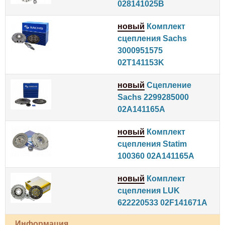
028141025B
новый
Комплект
сцепления Sachs
3000951575
02T141153K
новый
Сцепление
Sachs 2299285000
02A141165A
новый
Комплект
сцепления Statim
100360 02A141165A
новый
Комплект
сцепления LUK
622220533 02F141671A
Информация